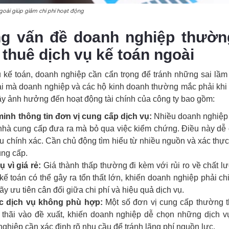
goài giúp giảm chi phí hoạt động
ng vấn đề doanh nghiệp thườ
 thuê dịch vụ kế toán ngoài
ụ kế toán, doanh nghiệp cần cẩn trọng để tránh những sai lầ
ai mà doanh nghiệp và các hộ kinh doanh thường mắc phải khi 
ây ảnh hưởng đến hoạt động tài chính của công ty bao gồm:
inh thông tin đơn vị cung cấp dịch vụ:
Nhiều doanh nghiệp 
 nhà cung cấp đưa ra mà bỏ qua việc kiểm chứng. Điều này dễ
u chính xác. Cần chủ động tìm hiểu từ nhiều nguồn và xác thực
ung cấp.
 vì giá rẻ:
Giá thành thấp thường đi kèm với rủi ro về chất 
 kế toán có thể gây ra tổn thất lớn, khiến doanh nghiệp phải ch
y ưu tiên cân đối giữa chi phí và hiệu quả dịch vụ.
c dịch vụ không phù hợp:
Một số đơn vị cung cấp thường t
 thãi vào đề xuất, khiến doanh nghiệp dễ chọn những dịch 
nghiệp cần xác định rõ nhu cầu để tránh lãng phí nguồn lực.