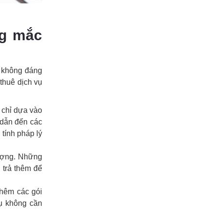
ng mắc
m không đáng
thuê dịch vụ
chỉ dựa vào
 dẫn đến các
 tính pháp lý
lượng. Những
i trả thêm để
hêm các gói
vụ không cần