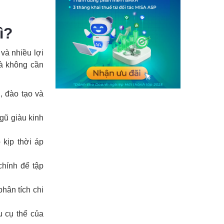
ì?
và nhiều lợi
mà không cần
, đào tạo và
gũ giàu kinh
 kịp thời áp
hính để tập
phân tích chi
 cụ thể của