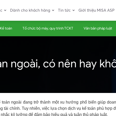
ác
Dành cho khách hàng
Tin tức
Giới thiệu MISA ASP
 Kế toán
Tổ chức bộ máy, quy trình TCKT
Văn bản pháp luật
án ngoài, có nên hay kh
 toán ngoài đang trở thành một xu hướng phổ biến giúp doan
g tài chính. Tuy nhiên, việc lựa chọn dịch vụ kế toán phù hợp 
 nhắc kỹ lưỡng để đảm bảo hiệu quả và tuân thủ pháp luật.