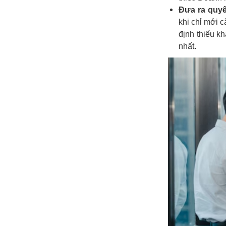
Đưa ra quyế
khi chỉ mới 
định thiếu k
nhất.