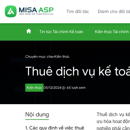
Tìm đối tác
Dành cho đối t
Tin tức Tài chính Kế toán
Kiến thức Tài chính
ASP.MISA.VN
Chuyên mục cha
>
Kiến thức
Thuê dịch vụ kế to
–
Kiến thức
05/12/2024
65 lượt xem
Nền
Nội dung
Thuê dịch vụ kế
ưu hóa hoạt độn
1. Các quy định về việc thuê
nghiệp phải cân