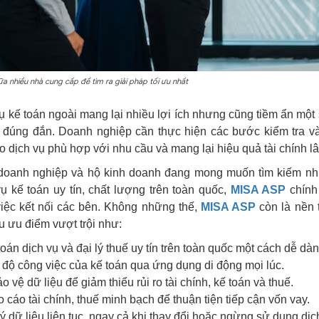
ữa nhiều nhà cung cấp để tìm ra giải pháp tối ưu nhất
ụ kế toán ngoài mang lại nhiều lợi ích nhưng cũng tiềm ẩn một 
 đúng đắn. Doanh nghiệp cần thực hiện các bước kiểm tra v
 dịch vụ phù hợp với nhu cầu và mang lại hiệu quả tài chính lâ
doanh nghiệp và hộ kinh doanh đang mong muốn tìm kiếm nh
ụ kế toán uy tín, chất lượng trên toàn quốc,
MISA ASP
chính
iệc kết nối các bên. Không những thế,
MISA ASP
còn là nền 
ều ưu điểm vượt trội như:
oán dịch vụ và đại lý thuế uy tín trên toàn quốc một cách dễ dàn
n độ công việc của kế toán qua ứng dụng di động mọi lúc.
o vệ dữ liệu để giảm thiểu rủi ro tài chính, kế toán và thuế.
cáo tài chính, thuế minh bạch để thuận tiện tiếp cận vốn vay.
lý dữ liệu liên tục, ngay cả khi thay đổi hoặc ngừng sử dụng dịc