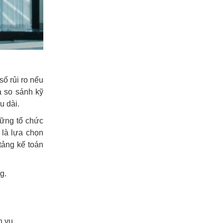
số rủi ro nếu
à so sánh kỹ
u dài.
ững tổ chức
 là lựa chọn
tảng kế toán
g.
h vụ.