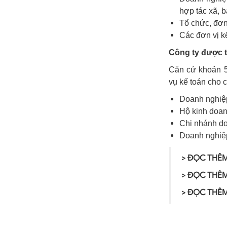
hợp tác xã, 
Tổ chức, đơn
Các đơn vị k
Công ty được t
Căn cứ khoản 5
vụ kế toán cho 
Doanh nghiệp
Hộ kinh doan
Chi nhánh do
Doanh nghiệp
> ĐỌC THÊ
> ĐỌC THÊ
> ĐỌC THÊ