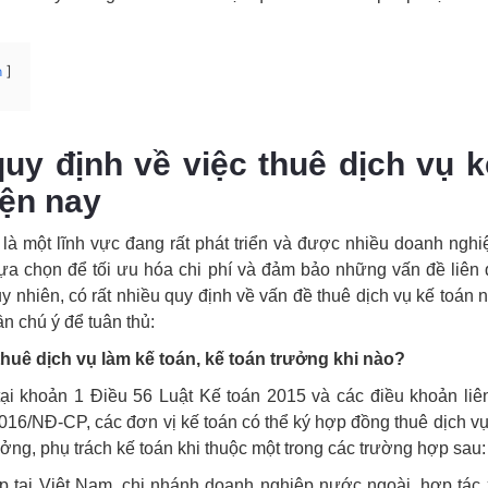
n
quy định về việc thuê dịch vụ k
iện nay
 là một lĩnh vực đang rất phát triển và được nhiều doanh ngh
ựa chọn để tối ưu hóa chi phí và đảm bảo những vấn đề liên
uy nhiên, có rất nhiều quy định về vấn đề thuê dịch vụ kế toán
n chú ý để tuân thủ:
huê dịch vụ làm kế toán, kế toán trưởng khi nào?
ại khoản 1 Điều 56 Luật Kế toán 2015 và các điều khoản liê
016/NĐ-CP, các đơn vị kế toán có thể ký hợp đồng thuê dịch vụ
ưởng, phụ trách kế toán khi thuộc một trong các trường hợp sau:
 tại Việt Nam, chi nhánh doanh nghiệp nước ngoài, hợp tác x