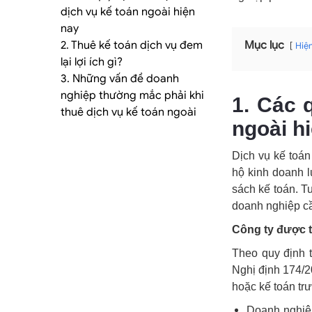
tảng
dịch vụ kế toán ngoài hiện
nay
2. Thuê kế toán dịch vụ đem
Mục lục
Hiệ
lại lợi ích gì?
kế
3. Những vấn đề doanh
nghiệp thường mắc phải khi
1. Các 
thuê dịch vụ kế toán ngoài
ngoài h
toán
Dịch vụ kế toán
hộ kinh doanh l
sách kế toán. T
doanh nghiệp cầ
dịch
Công ty được t
Theo quy định t
Nghị định 174/2
hoặc kế toán tr
vụ
Doanh nghiệp