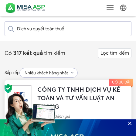
Có
317 kết quả
tìm kiếm
Lọc tìm kiếm
Sắp xếp
CÓ ƯU ĐÃI
CÔNG TY TNHH DỊCH VỤ KẾ
TOÁN VÀ TƯ VẤN LUẬT AN
KHANG
Chưa có đánh giá
×
Có 2 chi nhánh