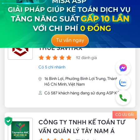
Phường Láng Thượng, Quận Đống Đa, Hà Nội
Có 849 khách hàng đang sử dụng ASP Kế toán
CÓ ƯU ĐÃI
CÔNG TY CỔ PHẦN TƯ VẤN
Tư vấn ngay
THUẾ SAVITAX
92 đánh giá
Có 5 chi nhánh
16 Bình Lợi, Phường Bình Lợi Trung, Thành phố
Hồ Chí Minh, Việt Nam
Có 587 khách hàng đang sử dụng ASP Kế toán
CÓ ƯU ĐÃI
CÔNG TY TNHH KẾ TOÁN TƯ
VẤN QUẢN LÝ TÂY NAM Á