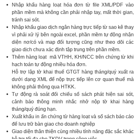
Nhập khẩu hàng loạt hóa đơn từ file XML/PDF vào
phần mềm mà không cần phải nhập tay, mất thời gian,
tránh sai sót.
Nhập khẩu giao dịch ngân hàng trực tiếp từ sao kê thay
vì phải xử lý bên ngoài excel, phần mềm tự động nhận
diện nơ/có và map đối tượng cũng như theo dõi các
giao dịch chưa xác định tập trung trên phần mềm.
Thêm hàng loạt mã VTHH, KH/NCC trên chứng từ khi
hạch toán tự động nhiều hóa đơn.
Hỗ trợ lập tờ khai thuế GTGT hàng tháng/quý xuất ra
dưới dạng XML để nộp trực tiếp lên cơ quan thuế mà
không phải thông qua HTKK.
Tự động rà soát đối chiếu sổ sách phát hiện sai sót,
cảnh báo thông minh nhắc nhở nộp tờ khai hàng
tháng/quý đúng hạn.
Xuất khẩu in ấn chứng từ hàng loạt và sổ sách báo cáo
để lưu trữ bàn giao cho doanh nghiệp
Giao diện thân thiện cùng nhiều tính năng đặc sắc khác
hỗ trợ tối đa cho TKDV trong công việc…