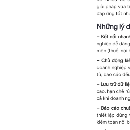
giải pháp vừa t
đáp ứng tốt nhu
Những lý d
– Kết nối nhanh
nghiệp dễ dàng 
môn (thuế, nội 
– Chủ động kiể
doanh nghiệp v
từ, báo cáo đều
– Lưu trữ dữ li
cao, hạn chế rủ
cả khi doanh ng
– Báo cáo chuẩ
thiết lập đúng
kiểm toán nội b