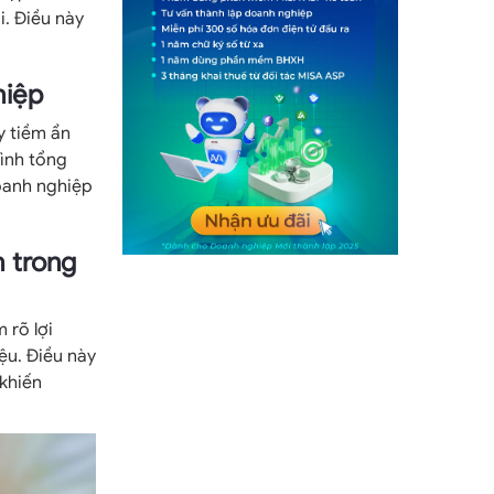
i. Điều này
hiệp
y tiềm ẩn
rình tổng
Doanh nghiệp
h trong
 rõ lợi
ệu. Điều này
khiến