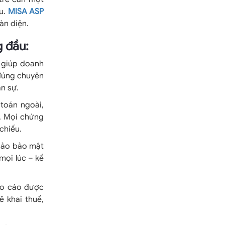
ru.
MISA ASP
àn diện.
g đầu:
 giúp doanh
 đúng chuyên
n sự.
toán ngoài,
g. Mọi chứng
chiếu.
ảo bảo mật
 mọi lúc – kể
o cáo được
ê khai thuế,