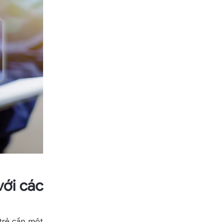
với các
trẻ cần một