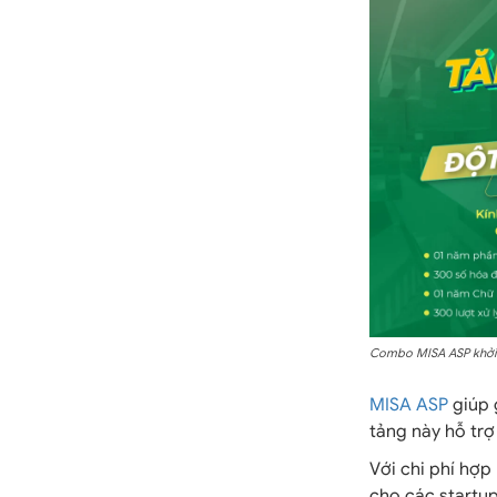
Combo MISA ASP khởi 
MISA ASP
giúp 
tảng này hỗ tr
Với chi phí hợp
cho các startup