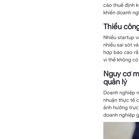
cáo thuế định k
khiến doanh ngh
Thiếu công
Nhiều startup v
nhiều sai sót v
hợp báo cáo rất
vì thế không có 
Nguy cơ mấ
quản lý
Doanh nghiệp mớ
nhuận thực tế c
ảnh hưởng trực 
doanh nghiệp gặ