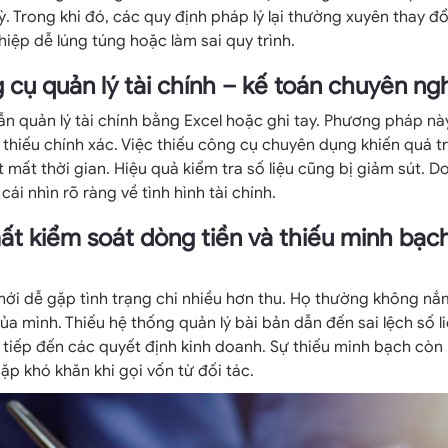
ỳ. Trong khi đó, các quy định pháp lý lại thường xuyên thay đổ
iệp dễ lúng túng hoặc làm sai quy trình.
 cụ quản lý tài chính – kế toán chuyên ng
ẫn quản lý tài chính bằng Excel hoặc ghi tay. Phương pháp nà
à thiếu chính xác. Việc thiếu công cụ chuyên dụng khiến quá t
 mất thời gian. Hiệu quả kiểm tra số liệu cũng bị giảm sút. 
cái nhìn rõ ràng về tình hình tài chính.
t kiểm soát dòng tiền và thiếu minh bạc
i dễ gặp tình trạng chi nhiều hơn thu. Họ thường không nắm
ủa mình. Thiếu hệ thống quản lý bài bản dẫn đến sai lệch số li
tiếp đến các quyết định kinh doanh. Sự thiếu minh bạch còn 
p khó khăn khi gọi vốn từ đối tác.