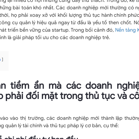
g lại nhiều cơ hội nhưng cũng đầy thử thách. Trong đó, kế 
à những bài toán khó nhất. Các doanh nghiệp mới thường có n
hời, họ phải xoay xở với khối lượng thủ tục hành chính phức 
ông cụ quản lý hiệu quả ngay từ đầu là yếu tố then chốt. N
hát triển bền vững của startup. Trong bối cảnh đó,
Nền tảng 
nh là giải pháp tối ưu cho các doanh nghiệp trẻ.
n
n tiềm ẩn mà các doanh nghi
p phải đối mặt trong thủ tục và c
vào vào thị trường, các doanh nghiệp mới thành lập thườn
 quản lý tài chính và thủ tục pháp lý cơ bản, cụ thể: