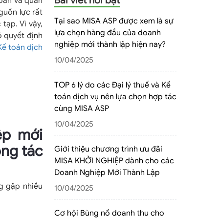
Bài viết nổi bật
toán và quản
guồn lực rất
Tại sao MISA ASP được xem là sự
tạp. Vì vậy,
lựa chọn hàng đầu của doanh
ó quyết định
nghiệp mới thành lập hiện nay?
Kế toán dịch
10/04/2025
TOP 6 lý do các Đại lý thuế và Kế
toán dịch vụ nên lựa chọn hợp tác
cùng MISA ASP
10/04/2025
ệp mới
ông tác
Giới thiệu chương trình ưu đãi
MISA KHỞI NGHIỆP dành cho các
Doanh Nghiệp Mới Thành Lập
g gặp nhiều
10/04/2025
Cơ hội Bùng nổ doanh thu cho