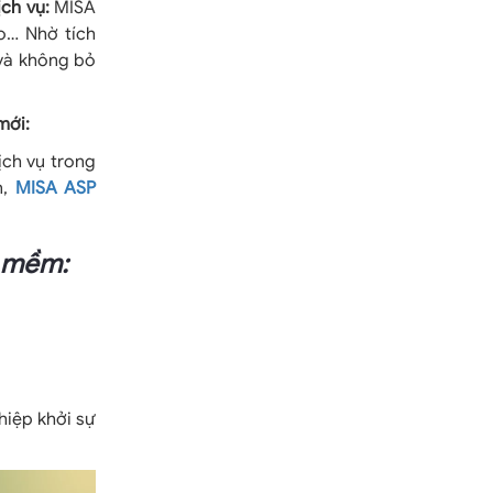
ịch vụ:
MISA
lo… Nhờ tích
 và không bỏ
mới:
ịch vụ trong
n,
MISA ASP
n mềm:
hiệp khởi sự