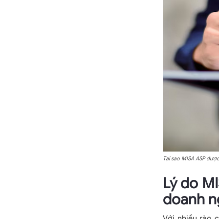
Tại sao MISA ASP được
Lý do MI
doanh n
Với nhiều rào 