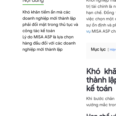
Nội dung
tảng
Khởi nghiệp man
trị tài chính l
Khó khăn tiềm ẩn mà các
hạn chế. Đồng t
doanh nghiệp mới thành lập
việc chọn một c
phải đối mặt trong thủ tục và
sự ổn định và p
kế
công tác kế toán
vụ
MISA ASP chí
Lý do MISA ASP là lựa chọn
hàng đầu đối với các doanh
nghiệp mới thành lập
Mục lục
Hiệ
toán
Khó khă
thành lậ
dịch
kế toán
Khi bước chân 
vướng mắc trong
vụ