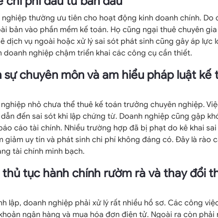
 chi phí đầu tư ban đầu
 nghiệp thường ưu tiên cho hoạt động kinh doanh chính. Do đ
ài bản vào phần mềm kế toán. Họ cũng ngại thuê chuyên gia 
ê dịch vụ ngoài hoặc xử lý sai sót phát sinh cũng gây áp lực l
 doanh nghiệp chậm triển khai các công cụ cần thiết.
 sự chuyên môn và am hiểu pháp luật kế 
nghiệp nhỏ chưa thể thuê kế toán trưởng chuyên nghiệp. Việ
ẫn đến sai sót khi lập chứng từ. Doanh nghiệp cũng gặp khó
áo cáo tài chính. Nhiều trường hợp đã bị phạt do kê khai sa
m giảm uy tín và phát sinh chi phí không đáng có. Đây là rào c
ng tài chính minh bạch.
 thủ tục hành chính rườm rà và thay đổi 
nh lập, doanh nghiệp phải xử lý rất nhiều hồ sơ. Các công v
i khoản ngân hàng và mua hóa đơn điện tử. Ngoài ra còn phải