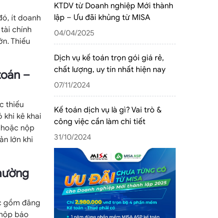
KTDV từ Doanh nghiệp Mới thành
lập – Ưu đãi khủng từ MISA
ó, ít doanh
tài chính
04/04/2025
ớn. Thiếu
Dịch vụ kế toán trọn gói giá rẻ,
chất lượng, uy tín nhất hiện nay
toán –
07/11/2024
c thiếu
Kế toán dịch vụ là gì? Vai trò &
 khi kê khai
công việc cần làm chi tiết
i hoặc nộp
31/10/2024
ản lớn khi
thường
iệc gồm đăng
 nộp báo