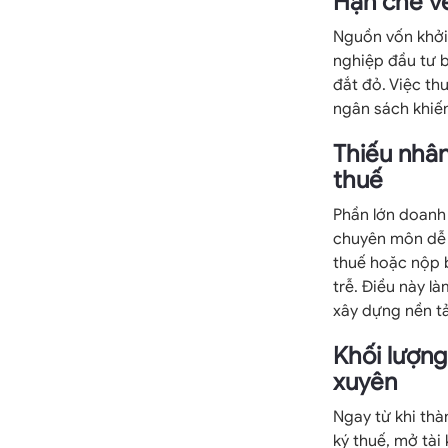
Hạn chế về
Nguồn vốn khởi
nghiệp đầu tư b
đắt đỏ. Việc thu
ngân sách khiến
Thiếu nhân
thuế
Phần lớn doanh 
chuyên môn dễ d
thuế hoặc nộp b
trễ. Điều này là
xây dựng nền tả
Khối lượng
xuyên
Ngay từ khi thà
ký thuế, mở tà