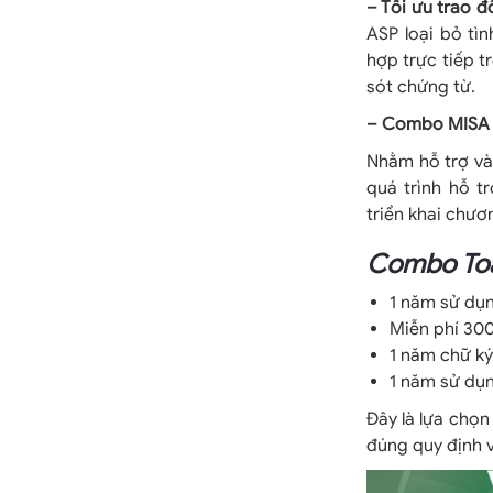
– Tối ưu trao đ
ASP loại bỏ tìn
hợp trực tiếp t
sót chứng từ.
– Combo MISA A
Nhằm hỗ trợ và
quá trình hỗ 
triển khai chươ
Combo Toà
1 năm sử dụ
Miễn phí 300
1 năm chữ ký
1 năm sử d
Đây là lựa chọn
đúng quy định v