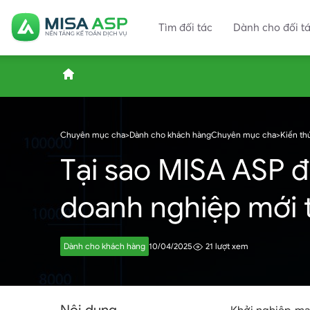
Tìm đối tác
Dành cho đối t
ASP.MISA.VN
Chuyên mục cha
>
Dành cho khách hàng
Chuyên mục cha
>
Kiến th
Tại sao MISA ASP đ
–
doanh nghiệp mới t
Nền
Dành cho khách hàng
10/04/2025
21 lượt xem