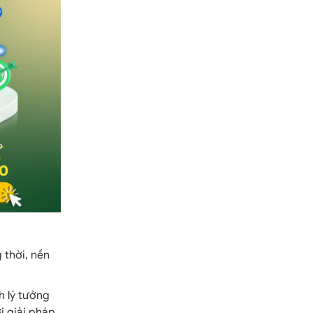
 thời, nền
h lý tưởng
i giải pháp