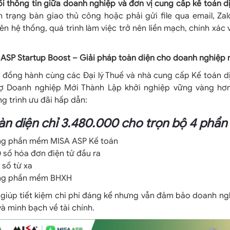
ổi thông tin giữa doanh nghiệp và đơn vị cung cấp kế toán d
h trạng bàn giao thủ công hoặc phải gửi file qua email, Za
rên hệ thống, quá trình làm việc trở nên liền mạch, chính xác
SP Startup Boost – Giải pháp toàn diện cho doanh nghiệp 
 đồng hành cùng các Đại lý Thuế và nhà cung cấp Kế toán d
trợ Doanh nghiệp Mới Thành Lập khởi nghiệp vững vàng hơ
ng trình ưu đãi hấp dẫn:
n diện chỉ 3.480.000 cho trọn bộ 4 phầ
ng phần mềm MISA ASP Kế toán
 số hóa đơn điện tử đầu ra
 số từ xa
ụng phần mềm BHXH
 giúp tiết kiệm chi phí đáng kể nhưng vẫn đảm bảo doanh ng
à minh bạch về tài chính.