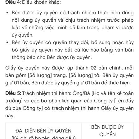
Điều 4:
Điều khoản khác:
Bên được ủy quyền có trách nhiệm thực hiện đúng
nội dung ủy quyền và chịu trách nhiệm trước pháp
luật về những việc mình đã làm trong phạm vi được
ủy quyền.
Bên ủy quyền có quyền thay đổi, bổ sung hoặc hủy
bỏ giấy ủy quyền này bất cứ lúc nào bằng văn bản
thông báo cho Bên được ủy quyền.
Giấy ủy quyền này được lập thành 02 bản chính, mỗi
bản gồm [Số lượng] trang, [Số lượng] tờ. Bên ủy quyền
giữ 01 bản, Bên được ủy quyền giữ 01 bản để thực hiện.
Điều 5:
Trách nhiệm thi hành: Ông/Bà [Họ và tên kế toán
trưởng] và các bộ phận liên quan của Công ty [Tên đầy
đủ của Công ty] có trách nhiệm thi hành Giấy ủy quyền
này.
BÊN ĐƯỢC ỦY
ĐẠI DIỆN BÊN ỦY QUYỀN
QUYỀN
(Ký, ghi rõ họ tên, đóng dấu)