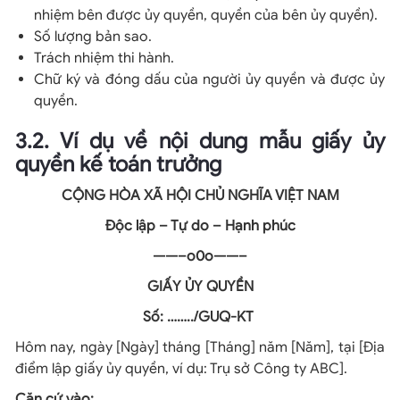
nhiệm bên được ủy quyền, quyền của bên ủy quyền).
Số lượng bản sao.
Trách nhiệm thi hành.
Chữ ký và đóng dấu của người ủy quyền và được ủy
quyền.
3.2. Ví dụ về nội dung mẫu giấy ủy
quyền kế toán trưởng
CỘNG HÒA XÃ HỘI CHỦ NGHĨA VIỆT NAM
Độc lập – Tự do – Hạnh phúc
——–o0o——–
GIẤY ỦY QUYỀN
Số: ……../GUQ-KT
Hôm nay, ngày [Ngày] tháng [Tháng] năm [Năm], tại [Địa
điểm lập giấy ủy quyền, ví dụ: Trụ sở Công ty ABC].
Căn cứ vào: