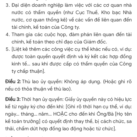
Đại diện doanh nghiệp làm việc với các cơ quan nhà
nước có thẩm quyền (như Cục Thuế, Kho bạc Nhà
nước, cơ quan thống kê) về các vấn đề liên quan đến
tài chính, kế toán của Công ty.
Tham gia các cuộc họp, đàm phán liên quan đến tài
chính, kế toán theo chỉ đạo của Giám đốc.
[Liệt kê thêm các công việc cụ thể khác nếu có, ví dụ:
được toàn quyền quyết định và ký kết các hợp đồng
kinh tế… sau khi được cấp có thẩm quyền của Công
ty chấp thuận].
Điều 2:
Thù lao ủy quyền: Không áp dụng. (Hoặc ghi rõ
nếu có thỏa thuận về thù lao).
Điều 3:
Thời hạn ủy quyền: Giấy ủy quyền này có hiệu lực
kể từ ngày ký cho đến khi: [Ghi rõ thời hạn cụ thể, ví dụ:
ngày… tháng… năm… HOẶC cho đến khi Ông/Bà [Họ tên
kế toán trưởng] có quyết định thay thế, bị cách chức, sa
thải, chấm dứt hợp đồng lao động hoặc từ chức].