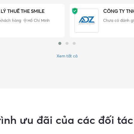
 LÝ THUẾ THE SMILE
CÔNG TY TN
 khách hàng
Hồ Chí Minh
Chưa có đánh g
Xem tất cả
ình ưu đãi của các đối tá