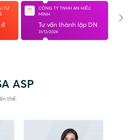
N TƯ
CÔNG TY TNHH AN HIỂU
CÔNG
Á
MINH
MINH
 đ
Tư vấn thành lập DN
Tư 
31/12/2026
31/12
SA ASP
ến thế.