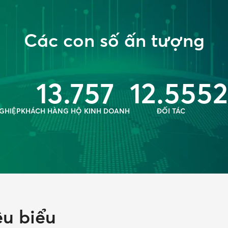
Các con số ấn tượng
13.757
12.555
2
GHIỆP
KHÁCH HÀNG HỘ KINH DOANH
ĐỐI TÁC
êu biểu