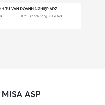
HH TƯ VẤN DOANH NGHIỆP ADZ
T
iá
255 khách hàng
Hà Nội
c
MISA ASP