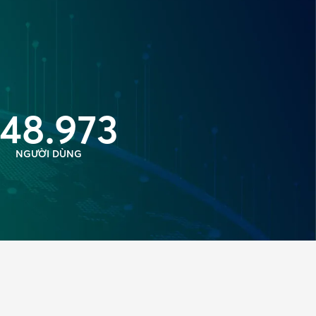
48.973
NGƯỜI DÙNG