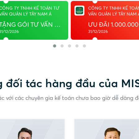
CÔNG TY TNHH KẾ TOÁN TƯ
CÔNG TY TNHH KẾ TOÁ
VẤN QUẢN LÝ TÂY NAM Á
VẤN QUẢN LÝ TÂY NAM 
TẶNG GÓI TƯ VẤN 45P
ƯU ĐÃI 1.000.000
31/12/2026
31/12/2026
 đối tác hàng đầu của
MI
c với các chuyên gia kế toán chưa bao giờ dễ dàng
đ