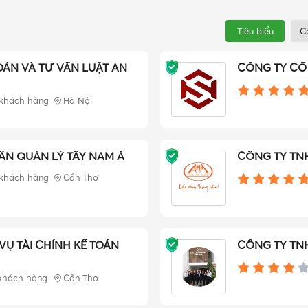
Tiêu biểu
C
OÁN VÀ TƯ VẤN LUẬT AN
CÔNG TY CỔ 
 khách hàng
Hà Nội
ẤN QUẢN LÝ TÂY NAM Á
CÔNG TY TNH
 khách hàng
Cần Thơ
VỤ TÀI CHÍNH KẾ TOÁN
CÔNG TY TNH
khách hàng
Cần Thơ