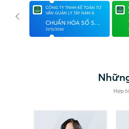
 TƯ VẤN
CÔNG TY TNHH KẾ TOÁN TƯ
VẤN QUẢN LÝ TÂY NAM Á
%
CHUẨN HÓA SỔ SÁCH
31/12/2026
Những
Hợp tá