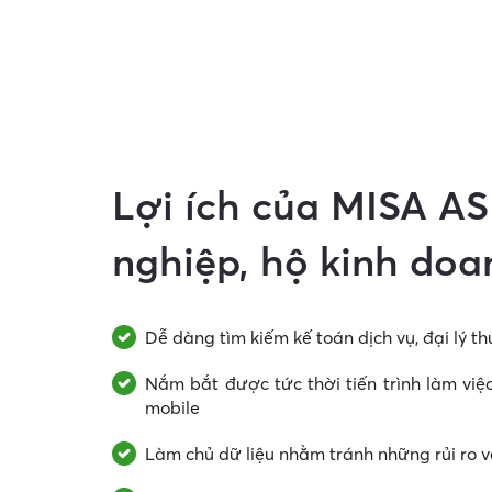
tảng
kế
Lợi ích của MISA A
toán
nghiệp,
hộ kinh doa
dịch
Dễ dàng tìm kiếm kế toán dịch vụ, đại lý th
Nắm bắt được tức thời tiến trình làm việ
mobile
vụ
Làm chủ dữ liệu nhằm tránh những rủi ro về 