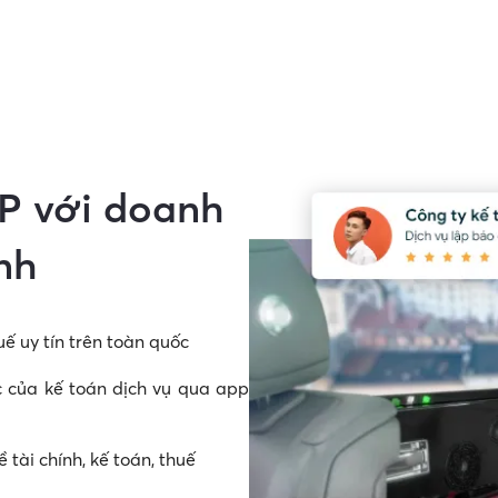
SP với doanh
nh
uế uy tín trên
toàn quốc
c của kế toán dịch vụ qua app
tài chính, kế toán, thuế