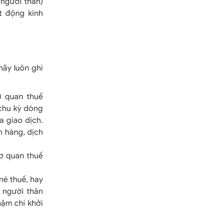
 người thân)
t động kinh
hãy luôn ghi
 quan thuế
 chu kỳ dòng
a giao dịch.
n hàng, dịch
ơ quan thuế
né thuế, hay
n người thân
hậm chí khởi