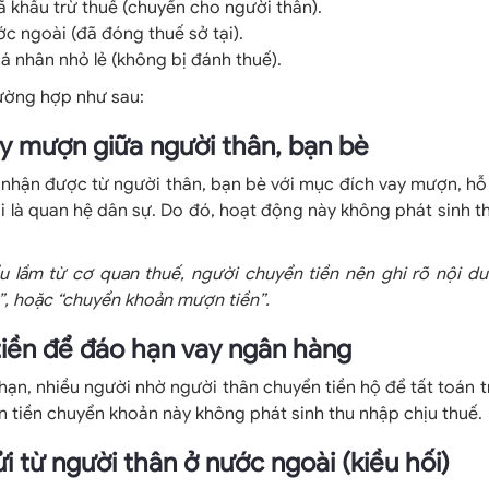
ã khấu trừ thuế (chuyển cho người thân).
c ngoài (đã đóng thuế sở tại).
cá nhân nhỏ lẻ (không bị đánh thuế).
rường hợp như sau:
vay mượn giữa người thân, bạn bè
nhận được từ người thân, bạn bè với mục đích vay mượn, hỗ 
i là quan hệ dân sự. Do đó, hoạt động này không phát sinh t
ểu lầm từ cơ quan thuế, người chuyển tiền nên ghi rõ nội d
m”, hoặc “chuyển khoản mượn tiền”.
tiền để đáo hạn vay ngân hàng
hạn, nhiều người nhờ người thân chuyển tiền hộ để tất toán t
ản tiền chuyển khoản này không phát sinh thu nhập chịu thuế.
ửi từ người thân ở nước ngoài (kiều hối)