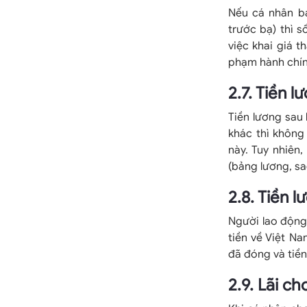
Nếu cá nhân bá
trước bạ) thì s
việc khai giá t
phạm hành chín
2.7. Tiền 
Tiền lương sau
khác thì không
này. Tuy nhiên
(bảng lương, s
2.8. Tiền 
Người lao động
tiền về Việt N
đã đóng và tiề
2.9. Lãi c