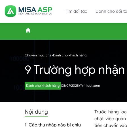
Tìm đối tác
Dành cho đối t
ASP.MISA.VN
Chuyên mục cha
>
Dành cho khách hàng
9 Trường hợp nhận
–
Dành cho khách hàng
08/07/2025
1 lượt xem
Nền
Nội dung
Trước hàng lo
chặt việc quản
1. Các thu nhập nào bị chịu
tiền chuyển vào