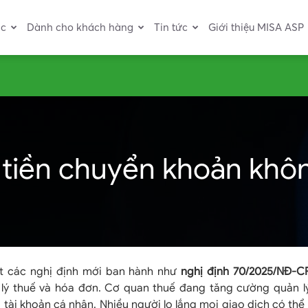
ác
Dành cho khách hàng
Tin tức
Giới thiệu MISA ASP
 tiền chuyển khoản khô
ạt các nghị định mới ban hành như
nghị định 70/2025/NĐ-C
 lý thuế và hóa đơn. Cơ quan thuế đang tăng cường quản l
 tài khoản cá nhân. Nhiều người lo lắng mọi giao dịch có thể