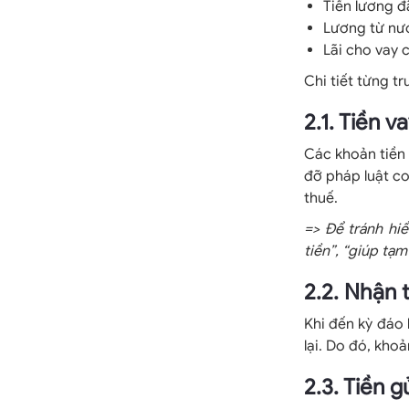
Tiền lương đ
Lương từ nướ
Lãi cho vay 
Chi tiết từng t
2.1. Tiền 
Các khoản tiền 
đỡ pháp luật co
thuế.
=> Để tránh hi
tiền”, “giúp tạ
2.2. Nhận 
Khi đến kỳ đáo 
lại. Do đó, kho
2.3. Tiền g