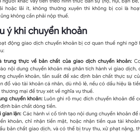
 người khác vay tiền theo hình thức dân sự (họ, hụi, bạn bè,
i hoặc lãi ít, không thường xuyên thì không bị coi là hoạ
cũng không cần phải nộp thuế.
ưu ý khi chuyển khoản
oạt động giao dịch chuyển khoản bị cơ quan thuế nghi ngờ 
u:
à trung thực về bản chất của giao dịch chuyển khoản:
Cơ
vào nội dung chuyển khoản mà phân tích hành vi giao dịch,
ợng chuyển khoản, tần suất để xác định bản chất thực sự củ
n đổ vào tài khoản cá nhân, dù nhỏ lẻ, nếu có dấu hiệu là tiề
h thương mại để truy xét về nghĩa vụ thuế.
dung chuyển khoản:
Luôn ghi rõ mục đích chuyển khoản để c
định bản chất dòng tiền.
 gian lận:
Các hành vi cố tình tạo nội dung chuyển khoản để 
yển khoản, chỉ nhận tiền mặt, hoặc nhận tiền qua tài khoả
ấu bản chất giao dịch, và có thể bị truy thu, xử phạt nặng, t