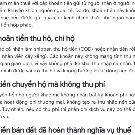
Nam miễn thuế với các khoản tiền gửi từ người thân ở người n
hằm khuyến khích nguồn ngoại tệ. Do đó, khoản tiền này khô
 thuế nếu được gửi qua các kênh chính thức như ngân hàn
 tiền hợp pháp.
hoản tiền thu hộ, chi hộ
 cá nhân làm shipper, thu hộ tiền (COD) hoặc nhận tiền rồi 
ụ: nhân viên cây xăng). Các khoản này không mang tính thu 
 gian giao dịch, vì vậy không phải kê khai thu nhập cá nhân. T
minh được vai trò thu hộ và không hưởng lợi từ dòng tiền đó
tiền chuyển hộ mà không thu phí
ển tiền hộ người khác mà không nhận bất kỳ khoản phí nào 
à hoạt động phi thương mại, không tạo ra thu nhập nên cũ
 Tuy nhiên, nếu có thu phí thì phần phí dịch vụ này có thể 
h vụ.
tiền bán đất đã hoàn thành nghĩa vụ thuế