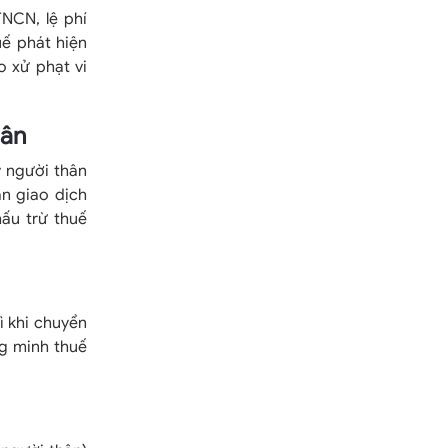
NCN, lệ phí
uế phát hiện
o xử phạt vi
hân
y người thân
ản giao dịch
ấu trừ thuế
ì khi chuyển
ng minh thuế