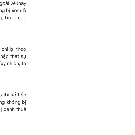
goài về (hay
ng bị xem là
g, hoặc các
chi lại theo
nhập thật sự
uy nhiên, ta
.
thì số tiền
ng không bị
bị đánh thuế