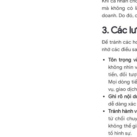
Khi cá nhân cho
mà không có lã
doanh. Do đó, 
3. Các l
Để tránh các h
nhớ các điều sa
Tôn trọng v
không nhìn 
tiền, đối tư
Mọi dòng tiề
vụ, giao dịc
Ghi rõ nội 
dễ dàng xác 
Tránh hành vi
từ chối chu
không thể gi
tố hình sự.