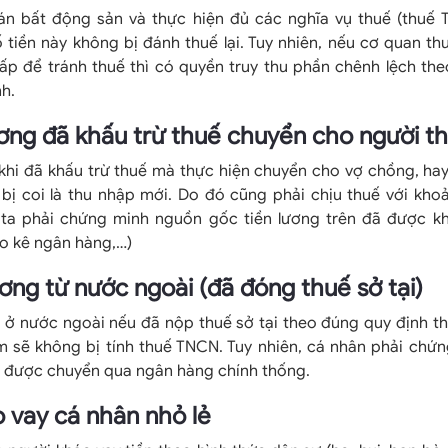
n bất động sản và thực hiện đủ các nghĩa vụ thuế (thuế T
ố tiền này không bị đánh thuế lại. Tuy nhiên, nếu cơ quan th
hấp để tránh thuế thì có quyền truy thu phần chênh lệch the
h.
lương đã khấu trừ thuế chuyển cho người t
 khi đã khấu trừ thuế mà thực hiện chuyển cho vợ chồng, ha
 bị coi là thu nhập mới. Do đó cũng phải chịu thuế với kho
, ta phải chứng minh nguồn gốc tiền lương trên đã được kh
ao kê ngân hàng,…)
lương từ nước ngoài (đã đóng thuế sở tại)
 ở nước ngoài nếu đã nộp thuế sở tại theo đúng quy định th
am sẽ không bị tính thuế TNCN. Tuy nhiên, cá nhân phải chứ
n được chuyển qua ngân hàng chính thống.
ho vay cá nhân nhỏ lẻ