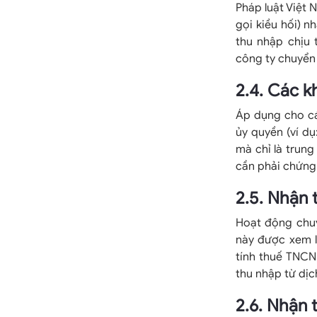
Pháp luật Việt 
gọi kiều hối) n
thu nhập chịu
công ty chuyển
2.4. Các k
Áp dụng cho các
ủy quyền (ví d
mà chỉ là trung
cần phải chứng 
2.5. Nhận 
Hoạt động chuy
này được xem l
tính thuế TNCN.
thu nhập từ dịc
2.6. Nhận 