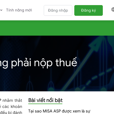
Tính năng mới
Đăng nhập
Đăng ký
ng phải nộp thuế
Bài viết nổi bật
P
nhằm thắt
ý các khoản
Tại sao MISA ASP được xem là sự
 đều bị đánh