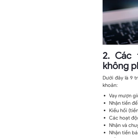
2. Các 
không p
Dưới đây là 9 
khoản:
Vay mượn giữ
Nhận tiền đ
Kiều hối (tiề
Các hoạt độn
Nhận và chuy
Nhận tiền bá