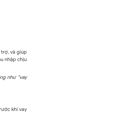
trợ, và giúp
hu nhập chịu
ung như “vay
rước khi vay