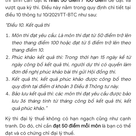
thí sinh cần đạt
ít nhất 50 điểm / 100 điểm
để đạt và
vượt qua kỳ thi. Điều này nằm trong quy định chi tiết tại
điều 10 thông tư 10/2021/TT-BTC như sau:
“Điều 10. Kết quả thi
Môn thi đạt yêu cầu: Là môn thi đạt từ 50 điểm trở lên
theo thang điểm 100 hoặc đạt từ 5 điểm trở lên theo
thang điểm 10.
Phúc khảo kết quả thi: Trong thời hạn 15 ngày kể từ
ngày công bố kết quả thi, người dự thi có quyền làm
đơn đề nghị phúc khảo bài thi gửi Hội đồng thi.
Kết quả thi, kết quả phúc khảo được công bố theo
quy định tại điểm d khoản 3 Điều 8 Thông tư này.
Bảo lưu kết quả thi: các môn thi đạt yêu cầu được bảo
lưu 36 tháng tính từ tháng công bố kết quả thi, kết
quả phúc khảo.”
Kỳ thi đại lý thuế không có hạn ngạch cũng như cạnh
tranh. Do đó, chỉ cần
đạt 50 điểm mỗi môn
là bạn có thể
đạt và có chứng chỉ đại lý thuế.