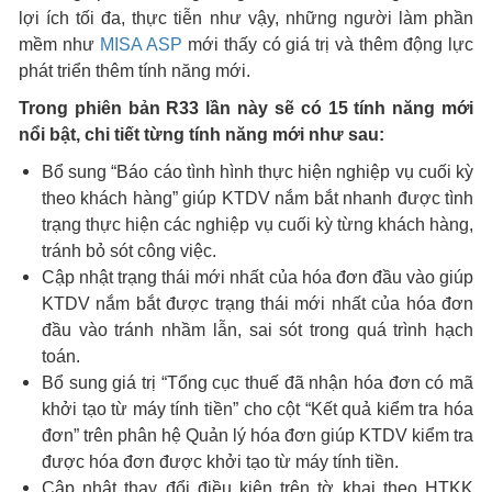
lợi ích tối đa, thực tiễn như vậy, những người làm phần
mềm như
MISA ASP
mới thấy có giá trị và thêm động lực
phát triển thêm tính năng mới.
Trong phiên bản R33 lần này sẽ có 15 tính năng mới
nổi bật, chi tiết từng tính năng mới như sau:
Bổ sung “Báo cáo tình hình thực hiện nghiệp vụ cuối kỳ
theo khách hàng” giúp KTDV nắm bắt nhanh được tình
trạng thực hiện các nghiệp vụ cuối kỳ từng khách hàng,
tránh bỏ sót công việc.
Cập nhật trạng thái mới nhất của hóa đơn đầu vào giúp
KTDV nắm bắt được trạng thái mới nhất của hóa đơn
đầu vào tránh nhầm lẫn, sai sót trong quá trình hạch
toán.
Bổ sung giá trị “Tổng cục thuế đã nhận hóa đơn có mã
khởi tạo từ máy tính tiền” cho cột “Kết quả kiểm tra hóa
đơn” trên phân hệ Quản lý hóa đơn giúp KTDV kiểm tra
được hóa đơn được khởi tạo từ máy tính tiền.
Cập nhật thay đổi điều kiện trên tờ khai theo HTKK