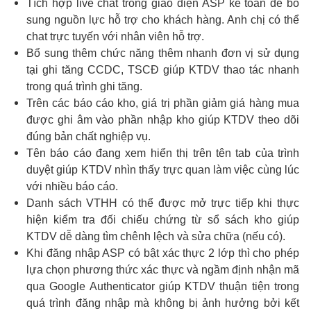
Tích hợp live chat trong giao diện ASP kế toán để bổ
sung nguồn lực hỗ trợ cho khách hàng. Anh chị có thể
chat trực tuyến với nhân viên hỗ trợ.
Bổ sung thêm chức năng thêm nhanh đơn vị sử dụng
tại ghi tăng CCDC, TSCĐ giúp KTDV thao tác nhanh
trong quá trình ghi tăng.
Trên các báo cáo kho, giá trị phần giảm giá hàng mua
được ghi âm vào phần nhập kho giúp KTDV theo dõi
đúng bản chất nghiệp vụ.
Tên báo cáo đang xem hiển thị trên tên tab của trình
duyệt giúp KTDV nhìn thấy trực quan làm việc cùng lúc
với nhiều báo cáo.
Danh sách VTHH có thể được mở trực tiếp khi thực
hiện kiểm tra đối chiếu chứng từ sổ sách kho giúp
KTDV dễ dàng tìm chênh lệch và sửa chữa (nếu có).
Khi đăng nhập ASP có bật xác thực 2 lớp thì cho phép
lựa chọn phương thức xác thực và ngầm định nhận mã
qua Google Authenticator giúp KTDV thuận tiện trong
quá trình đăng nhập mà không bị ảnh hưởng bởi kết