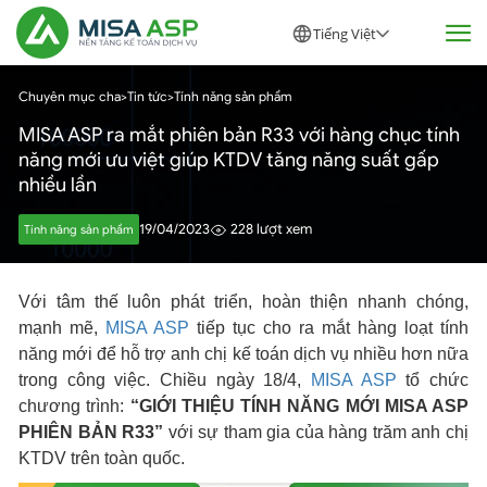
Tiếng Việt
Chuyên mục cha
>
Tin tức
>
Tính năng sản phẩm
MISA ASP ra mắt phiên bản R33 với hàng chục tính
năng mới ưu việt giúp KTDV tăng năng suất gấp
nhiều lần
19/04/2023
228 lượt xem
Tính năng sản phẩm
Với tâm thế luôn phát triển, hoàn thiện nhanh chóng,
mạnh mẽ,
MISA ASP
tiếp tục cho ra mắt hàng loạt tính
năng mới để hỗ trợ anh chị kế toán dịch vụ nhiều hơn nữa
trong công việc. Chiều ngày 18/4,
MISA ASP
tổ chức
chương trình:
“GIỚI THIỆU TÍNH NĂNG MỚI MISA ASP
PHIÊN BẢN R33”
với sự tham gia của hàng trăm anh chị
KTDV trên toàn quốc.