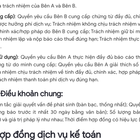
 trách nhiệm của Bên A và Bên B.
g cấp)
: Quyền yêu cầu Bên B cung cấp chứng từ đầy đủ, ch
ợc hưởng phí dịch vụ; Trách nhiệm không chịu trách nhiệm 
hính xác/hợp pháp do Bên B cung cấp; Trách nhiệm giữ bí m
h nhiệm lập và nộp báo cáo thuế đúng hạn; Trách nhiệm thực
.
ử dụng)
: Quyền yêu cầu Bên A thực hiện đầy đủ báo cáo th
ng từ do mình cung cấp; Quyền yêu cầu Bên A giải thích số 
h nhiệm chịu trách nhiệm về tính đầy đủ, chính xác, hợp ph
ách nhiệm thanh toán phí dịch vụ đúng hạn.
: Điều khoản chung:
 tắc giải quyết vấn đề phát sinh (bàn bạc, thống nhất); Qu
ng báo trước ít nhất 30 ngày bằng văn bản); Số lượng b
 và giá trị pháp lý như nhau; Thời điểm hợp đồng có hiệu lực (
ợp đồng dịch vụ kế toán