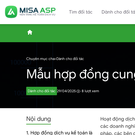
Tìm đối tác
Dành cho đối t
ASP.MISA.VN
Chuyên mục cha
>
Dành cho đối tác
Mẫu hợp đồng cung 
–
Dành cho đối tác
29/04/2025
8 lượt xem
Nền
Nội dung
Hoạt động dịch 
các doanh nghiệ
1. Hợp đồng dịch vụ kế toán là
pháp, các bên 