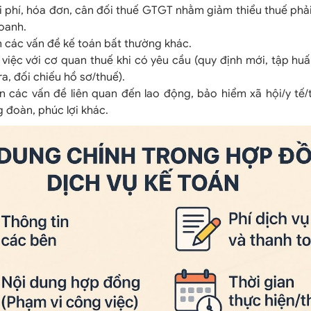
i phí, hóa đơn, cân đối thuế GTGT nhằm giảm thiểu thuế phải
doanh.
n các vấn đề kế toán bất thường khác.
 việc với cơ quan thuế khi có yêu cầu (quy định mới, tập huấn,
a, đối chiếu hồ sơ/thuế).
n các vấn đề liên quan đến lao động, bảo hiểm xã hội/y tế/
g đoàn, phúc lợi khác.