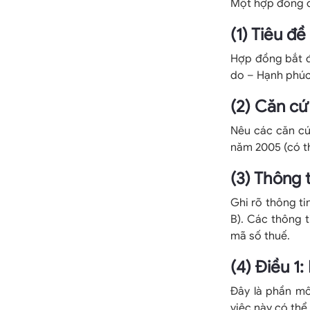
Một hợp đồng d
(1) Tiêu đ
Hợp đồng bắt 
do – Hạnh phúc
(2) Căn cứ
Nêu các căn cứ
năm 2005 (có th
(3) Thông 
Ghi rõ thông ti
B). Các thông t
mã số thuế.
(4) Điều 1
Đây là phần mô
việc này có thể