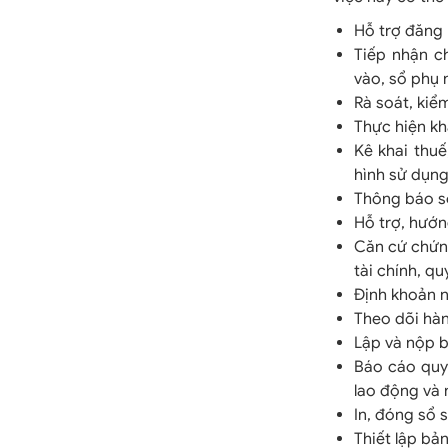
Hỗ trợ đăng 
Tiếp nhận c
vào, sổ phụ 
Rà soát, kiể
Thực hiện kh
Kê khai thuế
hình sử dụng
Thông báo số
Hỗ trợ, hướn
Căn cứ chứng
tài chính, q
Định khoản n
Theo dõi hàn
Lập và nộp b
Báo cáo quy
lao động và 
In, đóng sổ 
Thiết lập bả