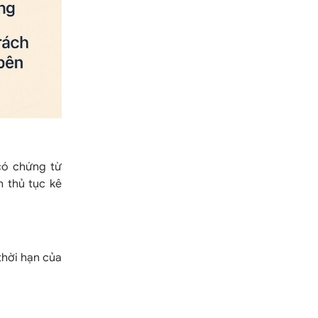
 có chứng từ
h thủ tục kê
thời hạn của