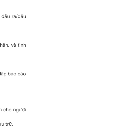
 đầu ra/đầu
hân, và tình
 lập báo cáo
n cho người
u trữ.