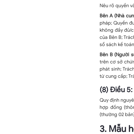
Nêu rõ quyền và
Bên A (Nhà cun
pháp; Quyền đư
không đầy đủ/c
của Bên B; Trác
sổ sách kế toán
Bên B (Người s
trên cơ sở chứ
phát sinh; Trác
từ cung cấp; Tr
(8) Điều 5
Quy định nguyên
hợp đồng (thô
(thường 02 bản)
3. Mẫu h