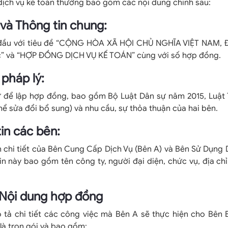
ịch vụ kế toán thường bao gồm các nội dung chính sau:
ề và Thông tin chung:
đầu với tiêu đề “CỘNG HÒA XÃ HỘI CHỦ NGHĨA VIỆT NAM, Đ
” và “HỢP ĐỒNG DỊCH VỤ KẾ TOÁN” cùng với số hợp đồng.
 pháp lý:
 để lập hợp đồng, bao gồm Bộ Luật Dân sự năm 2015, Luật
ể sửa đổi bổ sung) và nhu cầu, sự thỏa thuận của hai bên.
tin các bên:
n chi tiết của Bên Cung Cấp Dịch Vụ (Bên A) và Bên Sử Dụng 
in này bao gồm tên công ty, người đại diện, chức vụ, địa chỉ,
: Nội dung hợp đồng
 tả chi tiết các công việc mà Bên A sẽ thực hiện cho Bên 
 là trọn gói và bao gồm: