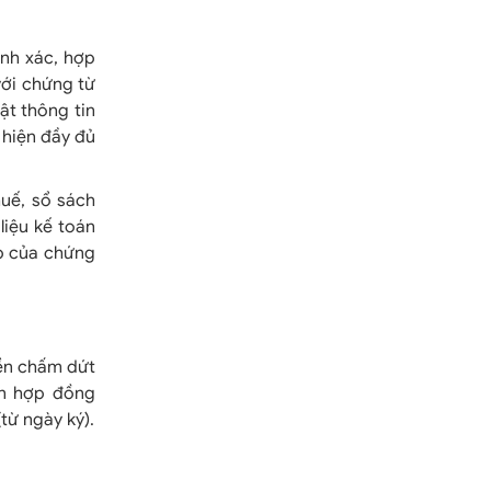
ính xác, hợp
với chứng từ
ật thông tin
 hiện đầy đủ
uế, sổ sách
liệu kế toán
áp của chứng
yền chấm dứt
ản hợp đồng
từ ngày ký).