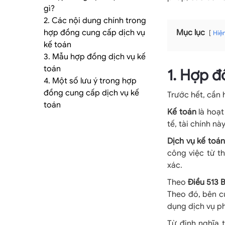
tảng
gì?
2. Các nội dung chính trong
hợp đồng cung cấp dịch vụ
Mục lục
Hiệ
kế toán
kế
3. Mẫu hợp đồng dịch vụ kế
toán
1. Hợp đ
4. Một số lưu ý trong hợp
đồng cung cấp dịch vụ kế
Trước hết, cần 
toán
toán
Kế toán
là hoạt
tế, tài chính nà
Dịch vụ kế toán
công việc từ th
dịch
xác.
Theo
Điều 513 
Theo đó, bên c
dụng dịch vụ ph
vụ
Từ định nghĩa 