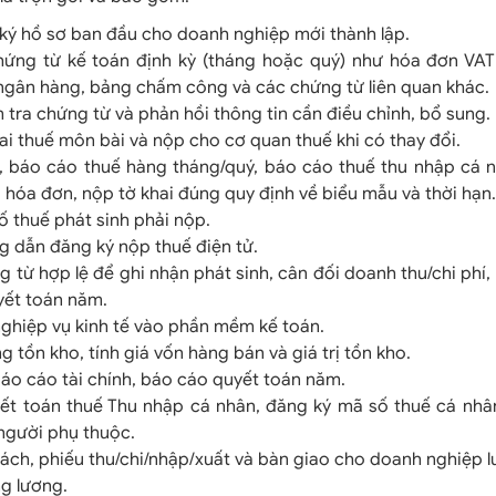
ký hồ sơ ban đầu cho doanh nghiệp mới thành lập.
hứng từ kế toán định kỳ (tháng hoặc quý) như hóa đơn VAT
ngân hàng, bảng chấm công và các chứng từ liên quan khác.
m tra chứng từ và phản hồi thông tin cần điều chỉnh, bổ sung.
ai thuế môn bài và nộp cho cơ quan thuế khi có thay đổi.
, báo cáo thuế hàng tháng/quý, báo cáo thuế thu nhập cá n
 hóa đơn, nộp tờ khai đúng quy định về biểu mẫu và thời hạn.
 thuế phát sinh phải nộp.
g dẫn đăng ký nộp thuế điện tử.
 từ hợp lệ để ghi nhận phát sinh, cân đối doanh thu/chi phí,
uyết toán năm.
ghiệp vụ kinh tế vào phần mềm kế toán.
g tồn kho, tính giá vốn hàng bán và giá trị tồn kho.
áo cáo tài chính, báo cáo quyết toán năm.
ết toán thuế Thu nhập cá nhân, đăng ký mã số thuế cá nhâ
người phụ thuộc.
sách, phiếu thu/chi/nhập/xuất và bàn giao cho doanh nghiệp lư
ng lương.