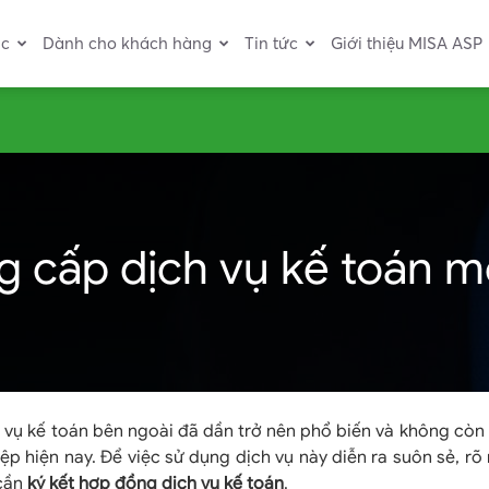
ác
Dành cho khách hàng
Tin tức
Giới thiệu MISA ASP
cấp dịch vụ kế toán mớ
vụ kế toán bên ngoài đã dần trở nên phổ biến và không còn x
p hiện nay. Để việc sử dụng dịch vụ này diễn ra suôn sẻ, rõ
cần
ký kết hợp đồng dịch vụ kế toán
.