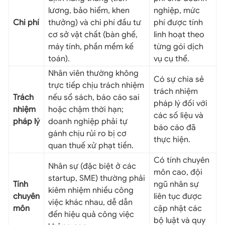
lương, bảo hiểm, khen
nghiệp, mức
Chi phí
thưởng) và chi phí đầu tư
phí được tính
cơ sở vật chất (bàn ghế,
linh hoạt theo
máy tính, phần mềm kế
từng gói dịch
toán).
vụ cụ thể.
Nhân viên thường không
Có sự chia sẻ
trực tiếp chịu trách nhiệm
trách nhiệm
Trách
nếu sổ sách, báo cáo sai
pháp lý đối với
nhiệm
hoặc chậm thời hạn;
các số liệu và
pháp lý
doanh nghiệp phải tự
báo cáo đã
gánh chịu rủi ro bị cơ
thực hiện.
quan thuế xử phạt tiền.
Có tính chuyên
Nhân sự (đặc biệt ở các
môn cao, đội
startup, SME) thường phải
Tính
ngũ nhân sự
kiêm nhiệm nhiều công
chuyên
liên tục được
việc khác nhau, dễ dẫn
môn
cập nhật các
đến hiệu quả công việc
bộ luật và quy