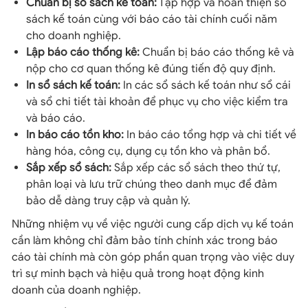
Chuẩn bị sổ sách kế toán:
Tập hợp và hoàn thiện sổ
sách kế toán cùng với báo cáo tài chính cuối năm
cho doanh nghiệp.
Lập báo cáo thống kê:
Chuẩn bị báo cáo thống kê và
nộp cho cơ quan thống kê đúng tiến độ quy định.
In sổ sách kế toán:
In các sổ sách kế toán như sổ cái
và sổ chi tiết tài khoản để phục vụ cho việc kiểm tra
và báo cáo.
In báo cáo tồn kho:
In báo cáo tổng hợp và chi tiết về
hàng hóa, công cụ, dụng cụ tồn kho và phân bổ.
Sắp xếp sổ sách:
Sắp xếp các sổ sách theo thứ tự,
phân loại và lưu trữ chúng theo danh mục để đảm
bảo dễ dàng truy cập và quản lý.
Những nhiệm vụ về việc người cung cấp dịch vụ kế toán
cần làm không chỉ đảm bảo tính chính xác trong báo
cáo tài chính mà còn góp phần quan trọng vào việc duy
trì sự minh bạch và hiệu quả trong hoạt động kinh
doanh của doanh nghiệp.