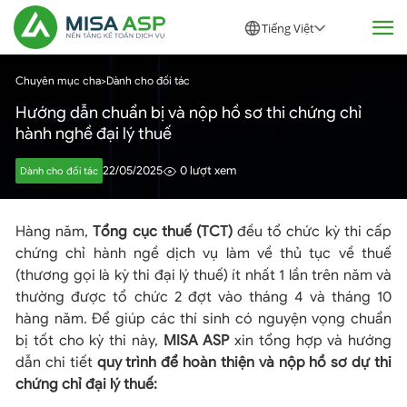
Tiếng Việt
Chuyên mục cha
>
Dành cho đối tác
Hướng dẫn chuẩn bị và nộp hồ sơ thi chứng chỉ
hành nghề đại lý thuế
22/05/2025
0 lượt xem
Dành cho đối tác
Hàng năm,
Tổng cục thuế (TCT)
đều tổ chức kỳ thi cấp
chứng chỉ hành ngề dịch vụ làm về thủ tục về thuế
(thương gọi là kỳ thi đại lý thuế) ít nhất 1 lần trên năm và
thường được tổ chức 2 đợt vào tháng 4 và tháng 10
hàng năm. Để giúp các thí sinh có nguyện vọng chuẩn
bị tốt cho kỳ thi này,
MISA ASP
xin tổng hợp và hướng
dẫn chi tiết
quy trình để hoàn thiện và nộp hồ sơ dự thi
chứng chỉ đại lý thuế: