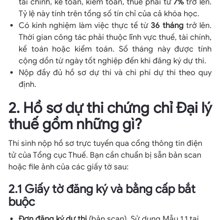
tài chính, kế toán, kiểm toán, thuế phải từ
7%
trở lên.
Tỷ lệ này tính trên tổng số tín chỉ của cả khóa học.
Có kinh nghiệm làm việc thực tế từ
36 tháng
trở lên.
Thời gian công tác phải thuộc lĩnh vực thuế, tài chính,
kế toán hoặc kiểm toán. Số tháng này được tính
cộng dồn từ ngày tốt nghiệp đến khi đăng ký dự thi.
Nộp đầy đủ hồ sơ dự thi và chi phí dự thi theo quy
định.
2. Hồ sơ dự thi chứng chỉ Đại lý
thuế gồm những gì?
Thí sinh nộp hồ sơ trực tuyến qua cổng thông tin điện
tử của Tổng cục Thuế. Bạn cần chuẩn bị sẵn bản scan
hoặc file ảnh của các giấy tờ sau:
2.1 Giấy tờ đăng ký và bằng cấp bắt
buộc
Đơn đăng ký dự thi
(bản scan). Sử dụng Mẫu 1.1 tại