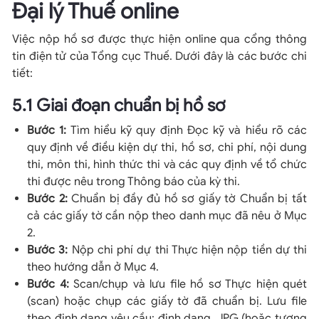
Đại lý Thuế online
Việc nộp hồ sơ được thực hiện online qua cổng thông
tin điện tử của Tổng cục Thuế. Dưới đây là các bước chi
tiết:
5.1 Giai đoạn chuẩn bị hồ sơ
Bước 1:
Tìm hiểu kỹ quy định Đọc kỹ và hiểu rõ các
quy định về điều kiện dự thi, hồ sơ, chi phí, nội dung
thi, môn thi, hình thức thi và các quy định về tổ chức
thi được nêu trong Thông báo của kỳ thi.
Bước 2:
Chuẩn bị đầy đủ hồ sơ giấy tờ Chuẩn bị tất
cả các giấy tờ cần nộp theo danh mục đã nêu ở Mục
2.
Bước 3:
Nộp chi phí dự thi Thực hiện nộp tiền dự thi
theo hướng dẫn ở Mục 4.
Bước 4:
Scan/chụp và lưu file hồ sơ Thực hiện quét
(scan) hoặc chụp các giấy tờ đã chuẩn bị. Lưu file
theo định dạng yêu cầu: định dạng .JPG (hoặc tương