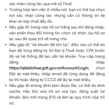
xác nhận công tác qua mã số Thuế.
Trường hợp làm việc ở nhiều nơi, bạn có thể lựa chọn
nơi xác nhận công tác nhưng cần có thông tin kê
khai và nộp thuế đầy đủ.
Nếu gặp lỗi trang nộp hồ sơ trắng sau khi đăng nhập,
vào phần thay đổi thông tin, chọn cá nhân, lưu hồ sơ
lại, sau đó quay trở về trang chủ.
Nếu gặp lỗi “tài khoản đã tồn tại”, điều này có thể do
bạn đã từng đăng ký thi Đại lý Thuế hoặc CPA trước
đó và hệ thống đã tạo sẵn tài khoản. Truy cập trang
đăng nhập
https://qldailythue.gdt.gov.vn/Account/Login
, chọn
Đặt lại mật khẩu, nhập email đã từng dùng để đăng
ký thi hoặc đăng ký CCCD để lấy lại mật khẩu.
Nếu gặp lỗi không đính kèm được file, có thể do dính
cache. Hãy thử xóa hồ sơ vừa tạo, đăng xuất tài
khoản, làm mới trang (F5) và làm lại quy trình nộp hồ
sơ.