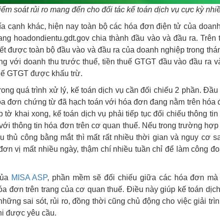
ểm soát rủi ro mang đến cho đối tác kế toán dịch vụ cực kỳ nhiều
ía cạnh khác, hiện nay toàn bộ các hóa đơn điện tử của doan
ang hoadondientu.gdt.gov chia thành đầu vào và đầu ra. Trên 
iết được toàn bộ đầu vào và đầu ra của doanh nghiệp trong thán
g với doanh thu trước thuế, tiền thuế GTGT đầu vào đầu ra 
uế GTGT được khấu trừ.
ng quá trình xử lý, kế toán dịch vụ cần đối chiếu 2 phần. Đầu 
óa đơn chứng từ đã hạch toán với hóa đơn đang nằm trên hóa
p tờ khai xong, kế toán dịch vụ phải tiếp tục đối chiếu thông ti
 với thông tin hóa đơn trên cơ quan thuế. Nếu trong trường hợp
ếu thủ công bằng mắt thì mất rất nhiều thời gian và nguy cơ sa
ơn vị mất nhiều ngày, thậm chí nhiều tuần chỉ để làm công đo
của
MISA ASP
, phần mềm sẽ đối chiếu giữa các hóa đơn mà 
óa đơn trên trang của cơ quan thuế. Điều này giúp kế toán dịch
 những sai sót, rủi ro, đồng thời cũng chủ động cho việc giải trìn
i được yêu cầu.