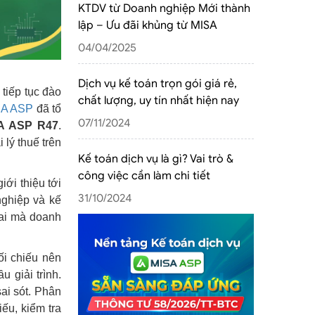
KTDV từ Doanh nghiệp Mới thành
lập – Ưu đãi khủng từ MISA
04/04/2025
Dịch vụ kế toán trọn gói giá rẻ,
P
tiếp tục đào
chất lượng, uy tín nhất hiện nay
SA ASP
đã tổ
07/11/2024
A ASP R47
.
 lý thuế trên
Kế toán dịch vụ là gì? Vai trò &
công việc cần làm chi tiết
iới thiệu tới
31/10/2024
nghiệp và kế
khai mà doanh
ối chiếu nên
 giải trình.
sai sót. Phân
ếu, kiểm tra