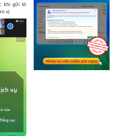
c khi gửi tờ
n vị.