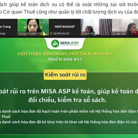
ách giúp kế toán dịch vụ có thể rà soát những sai sót trướ
o Cơ quan Thuế cũng như quản lý tốt chất lượng dịch vụ của đơ