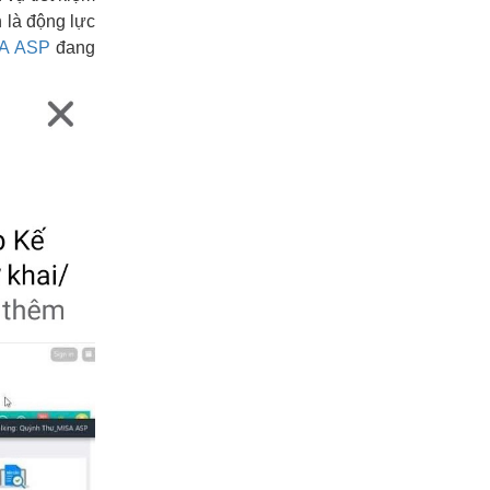
h là động lực
A ASP
đang