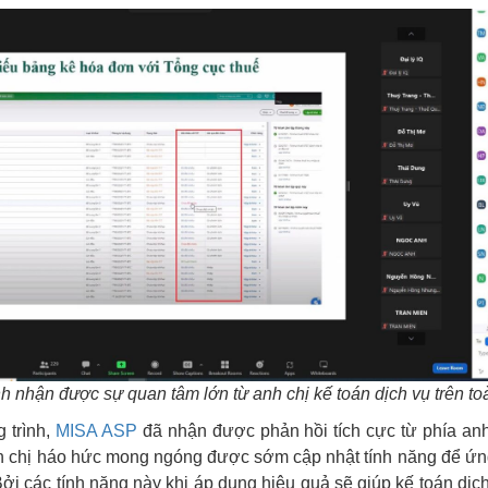
h nhận được sự quan tâm lớn từ anh chị kế toán dịch vụ trên to
 trình,
MISA ASP
đã nhận được phản hồi tích cực từ phía anh
nh chị háo hức mong ngóng được sớm cập nhật tính năng để ứ
ởi các tính năng này khi áp dụng hiệu quả sẽ giúp kế toán dịch