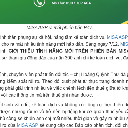
MISA ASP ra mắt phiên bản R47.
tinh thần phụng sự xã hội, nâng tầm kế toán dịch vụ,
MISA AS
 cho ra mắt nhiều tính năng mới hấp dẫn. Sáng ngày 7/12,
MI
rình
GIỚI THIỆU TÍNH NĂNG MỚI TRÊN PHIÊN BẢN MIS
 sự tham gia đông đảo của gần 300 anh chị kế toán dịch vụ, đại
ình, chuyên viên phát triển đối tác – chị Hoàng Quỳnh Thư đã g
ng kiểm soát rủi ro. Theo đó, xuất phát từ thực trạng doanh 
ng phải giải trình nhiều về việc chênh lệch tiền thuế giữa tờ 
 với các thông tin mà trên thuế ghi nhận được.
t sinh vấn đề, kế toán dịch vụ không có công cụ thực hiện đ
ược những rủi ro và trở nên bị động khi cơ quan thuế yêu cầu
thủ công sẽ khiến anh chị mất nhiều thời gian và gây ra nhiều 
i ro của
MISA ASP
sẽ cung cấp các Báo cáo phân tích, đối chi