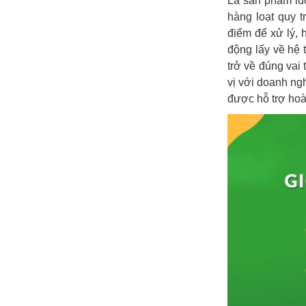
tảng
Là sản phẩm lu
hàng loạt quy t
điểm để xử lý, 
động lấy về hệ 
trở về đúng vai 
kế
vị với doanh ngh
được hỗ trợ hoà
toán
dịch
vụ