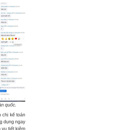
àn quốc.
 chị kế toán
ng dụng ngay
 vụ tiết kiệm