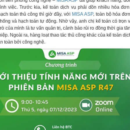
ôn tiên phong công nghệ –
MISA ASP
đã giúp khách hàng, đối 
rình việc. Trước kia, kế toán dịch vụ phải dồn nhiều hóa đơn 
hạch toán thủ công thì giờ đây, với
MISA ASP
, toàn bộ hóa đơ
thống và hạch toán tự động. Nhờ vậy, anh chị kế toán có trọn v
trò của mình là tư vấn quản trị, cảnh báo rủi ro đồng thời gia tă
iệp. Ngoài ra, hàng loạt thao tác thủ công khác của kế toán dị
n toàn bởi công nghệ.