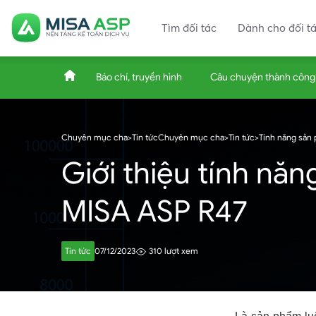
Tìm đối tác
Dành cho đối t
Báo chí, truyền hình
Câu chuyện thành công
ASP.MISA.VN
Chuyên mục cha
>
Tin tức
Chuyên mục cha
>
Tin tức
>
Tính năng sản
Giới thiệu tính năn
–
MISA ASP R47
Nền
Tin tức
07/12/2023
310 lượt xem