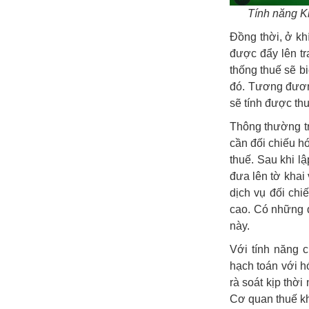
Tính năng Ki
Đồng thời, ở kh
được đẩy lên tr
thống thuế sẽ b
đó. Tương đươn
sẽ tính được th
Thông thường tro
cần đối chiếu h
thuế. Sau khi lậ
đưa lên tờ khai
dịch vụ đối chi
cao. Có những đ
này.
Với tính năng 
hạch toán với h
rà soát kịp thời
Cơ quan thuế kh