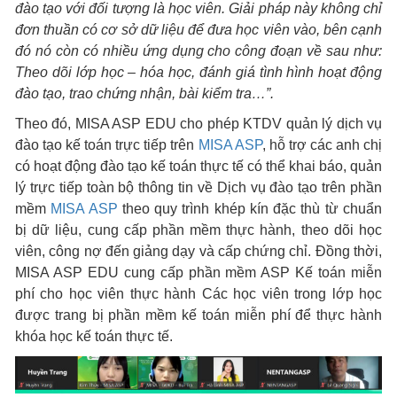
đào tạo với đối tượng là học viên. Giải pháp này không chỉ
đơn thuần có cơ sở dữ liệu để đưa học viên vào, bên cạnh
đó nó còn có nhiều ứng dụng cho công đoạn về sau như:
Theo dõi lớp học – hóa học, đánh giá tình hình hoạt động
đào tạo, trao chứng nhận, bài kiểm tra…”.
Theo đó, MISA ASP EDU cho phép KTDV quản lý dịch vụ
đào tạo kế toán trực tiếp trên
MISA ASP
, hỗ trợ các anh chị
có hoạt động đào tạo kế toán thực tế có thể khai báo, quản
lý trực tiếp toàn bộ thông tin về Dịch vụ đào tạo trên phần
mềm
MISA ASP
theo quy trình khép kín đặc thù từ chuẩn
bị dữ liệu, cung cấp phần mềm thực hành, theo dõi học
viên, công nợ đến giảng dạy và cấp chứng chỉ. Đồng thời,
MISA ASP EDU cung cấp phần mềm ASP Kế toán miễn
phí cho học viên thực hành Các học viên trong lớp học
được trang bị phần mềm kế toán miễn phí để thực hành
khóa học kế toán thực tế.