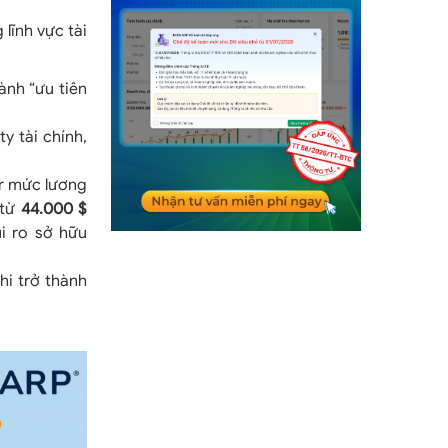
lĩnh vực tài
ành “ưu tiên
y tài chính,
or mức lương
 từ
44.000 $
ủi ro sở hữu
hi trở thành