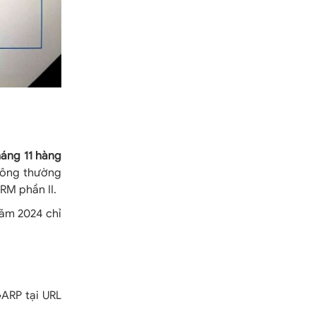
háng 11 hàng
thông thường
RM phần II.
năm 2024 chỉ
GARP tại URL