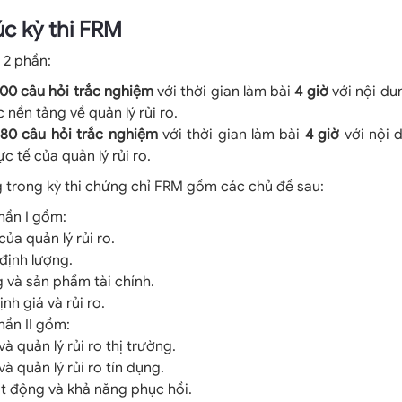
rúc kỳ thi FRM
 2 phần:
100 câu hỏi trắc nghiệm
với thời gian làm bài
4 giờ
với nội du
 nền tảng về quản lý rủi ro.
m
80 câu hỏi trắc nghiệm
với thời gian làm bài
4 giờ
với nội 
c tế của quản lý rủi ro.
g trong kỳ thi chứng chỉ FRM gồm các chủ đề sau:
hần I gồm:
ủa quản lý rủi ro.
 định lượng.
g và sản phẩm tài chính.
nh giá và rủi ro.
hần II gồm:
à quản lý rủi ro thị trường.
à quản lý rủi ro tín dụng.
ạt động và khả năng phục hồi.