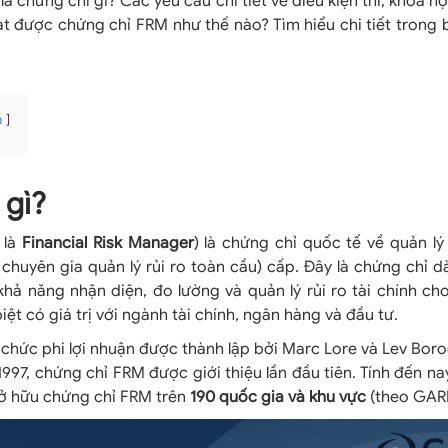
là chứng chỉ gì? Các yêu cầu chi tiết về điều kiện thi, khóa h
ạt được chứng chỉ FRM như thế nào? Tìm hiểu chi tiết trong b
n
 gì?
 là
Financial Risk Manager
) là chứng chỉ quốc tế về quản lý
chuyên gia quản lý rủi ro toàn cầu) cấp. Đây là chứng chỉ 
khả năng nhận diện, đo lường và quản lý rủi ro tài chính c
iệt có giá trị với ngành tài chính, ngân hàng và đầu tư.
 chức phi lợi nhuận được thành lập bởi Marc Lore và Lev Bo
997, chứng chỉ FRM được giới thiệu lần đầu tiên. Tính đến na
ở hữu chứng chỉ FRM trên
190 quốc gia và khu vực
(theo GARP