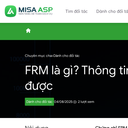
Tìm đối tác
Dành cho đối t
ASP.MISA.VN
Chuyên mục cha
>
Dành cho đối tác
FRM là gì? Thông ti
–
được
Nền
Dành cho đối tác
04/08/2025
2 lượt xem