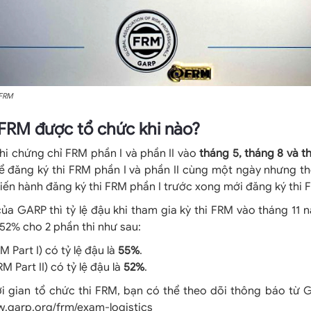
 FRM
i FRM được tổ chức khi nào?
hi chứng chỉ FRM phần I và phần II vào
tháng 5, tháng 8 và t
hể đăng ký thi FRM phần I và phần II cùng một ngày nhưng 
 tiến hành đăng ký thi FRM phần I trước xong mới đăng ký thi F
a GARP thì tỷ lệ đậu khi tham gia kỳ thi FRM vào tháng 11 
52% cho 2 phần thi như sau:
M Part I) có tỷ lệ đậu là
55%
.
RM Part II) có tỷ lệ đậu là
52%
.
ời gian tổ chức thi FRM, bạn có thể theo dõi thông báo từ 
w.garp.org/frm/exam-logistics