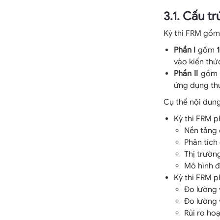
3.1. Cấu t
Kỳ thi FRM gồm
Phần I
gồm
vào kiến thức
Phần II
gồ
ứng dụng thự
Cụ thể nội dun
Kỳ thi FRM p
Nền tảng c
Phân tích
Thị trườn
Mô hình đị
Kỳ thi FRM p
Đo lường v
Đo lường v
Rủi ro ho