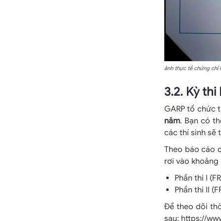
ảnh thực tế chứng chỉ
3.2. Kỳ th
GARP tổ chức t
năm
. Bạn có t
các thí sinh sẽ
Theo báo cáo củ
rơi vào khoảng 
Phần thi I (FR
Phần thi II (F
Để theo dõi th
sau: https://ww