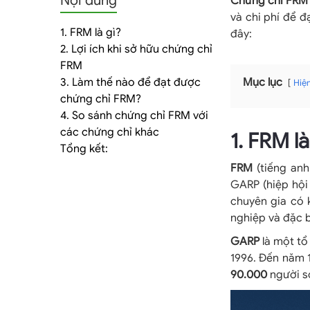
Nội dung
tảng
Chứng chỉ FRM
và chi phí để đ
1. FRM là gì?
đây:
2. Lợi ích khi sở hữu chứng chỉ
FRM
kế
3. Làm thế nào để đạt được
Mục lục
Hiệ
chứng chỉ FRM?
4. So sánh chứng chỉ FRM với
các chứng chỉ khác
1. FRM là
toán
Tổng kết:
FRM
(tiếng anh
GARP (hiệp hội 
chuyên gia có 
nghiệp và đặc b
dịch
GARP
là một tổ
1996. Đến năm 1
90.000
người s
vụ