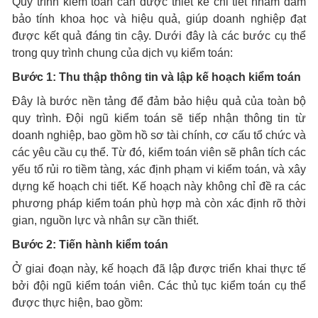
Quy trình kiểm toán cần được thiết kế chi tiết nhằm đảm
bảo tính khoa học và hiệu quả, giúp doanh nghiệp đạt
được kết quả đáng tin cậy. Dưới đây là các bước cụ thể
trong quy trình chung của dịch vụ kiểm toán:
Bước 1: Thu thập thông tin và lập kế hoạch kiểm toán
Đây là bước nền tảng để đảm bảo hiệu quả của toàn bộ
quy trình. Đội ngũ kiểm toán sẽ tiếp nhận thông tin từ
doanh nghiệp, bao gồm hồ sơ tài chính, cơ cấu tổ chức và
các yêu cầu cụ thể. Từ đó, kiểm toán viên sẽ phân tích các
yếu tố rủi ro tiềm tàng, xác định phạm vi kiểm toán, và xây
dựng kế hoạch chi tiết. Kế hoạch này không chỉ đề ra các
phương pháp kiểm toán phù hợp mà còn xác định rõ thời
gian, nguồn lực và nhân sự cần thiết.
Bước 2: Tiến hành kiểm toán
Ở giai đoạn này, kế hoạch đã lập được triển khai thực tế
bởi đội ngũ kiểm toán viên. Các thủ tục kiểm toán cụ thể
được thực hiện, bao gồm: