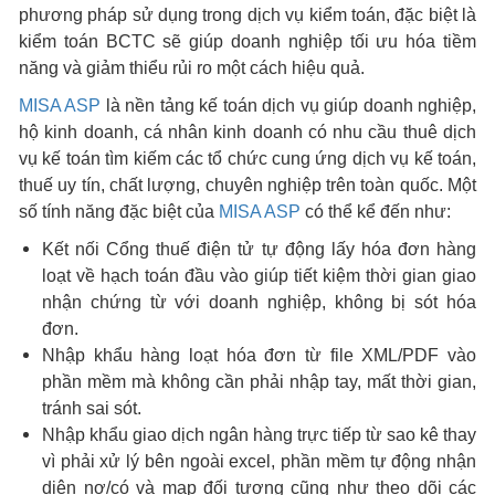
phương pháp sử dụng trong dịch vụ kiểm toán, đặc biệt là
kiểm toán BCTC sẽ giúp doanh nghiệp tối ưu hóa tiềm
năng và giảm thiểu rủi ro một cách hiệu quả.
MISA ASP
là nền tảng kế toán dịch vụ giúp doanh nghiệp,
hộ kinh doanh, cá nhân kinh doanh có nhu cầu thuê dịch
vụ kế toán tìm kiếm các tổ chức cung ứng dịch vụ kế toán,
thuế uy tín, chất lượng, chuyên nghiệp trên toàn quốc. Một
số tính năng đặc biệt của
MISA ASP
có thể kể đến như:
Kết nối Cổng thuế điện tử tự động lấy hóa đơn hàng
loạt về hạch toán đầu vào giúp tiết kiệm thời gian giao
nhận chứng từ với doanh nghiệp, không bị sót hóa
đơn.
Nhập khẩu hàng loạt hóa đơn từ file XML/PDF vào
phần mềm mà không cần phải nhập tay, mất thời gian,
tránh sai sót.
Nhập khẩu giao dịch ngân hàng trực tiếp từ sao kê thay
vì phải xử lý bên ngoài excel, phần mềm tự động nhận
diện nơ/có và map đối tượng cũng như theo dõi các