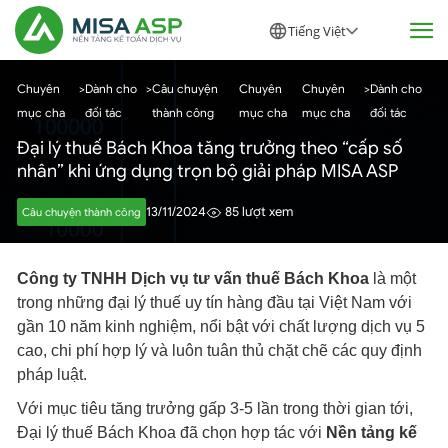
Tiếng Việt
Chuyên
>
Dành cho
>
Câu chuyện
Chuyên
Chuyên
>
Dành cho
mục cha
đối tác
thành công
mục cha
mục cha
đối tác
Đại lý thuế Bách Khoa tăng trưởng theo “cấp số
nhân” khi ứng dụng trọn bộ giải pháp MISA ASP
13/11/2024
85 lượt xem
Câu chuyện thành công
Công ty TNHH Dịch vụ tư vấn thuế Bách Khoa
là một
trong những đại lý thuế uy tín hàng đầu tại Việt Nam với
gần 10 năm kinh nghiệm, nổi bật với chất lượng dịch vụ 5
cao, chi phí hợp lý và luôn tuân thủ chặt chẽ các quy định
pháp luật.
Với mục tiêu tăng trưởng gấp 3-5 lần trong thời gian tới,
Đại lý thuế Bách Khoa đã chọn hợp tác với
Nền tảng kế