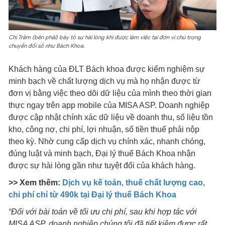
Chị Trâm (bên phải) bày tỏ sự hài lòng khi được làm việc tại đơn vị chú trọng
chuyển đổi số như Bách Khoa.
Khách hàng của ĐLT Bách khoa được kiểm nghiệm sự
minh bạch về chất lượng dịch vụ mà họ nhận được từ
đơn vị bằng việc theo dõi dữ liệu của mình theo thời gian
thực ngay trên app mobile của MISA ASP. Doanh nghiệp
được cập nhật chính xác dữ liệu về doanh thu, số liệu tồn
kho, công nợ, chi phí, lợi nhuận, số tiền thuế phải nộp
theo kỳ. Nhờ cung cấp dịch vụ chính xác, nhanh chóng,
đúng luật và minh bạch, Đại lý thuế Bách Khoa nhận
được sự hài lòng gần như tuyệt đối của khách hàng.
>> Xem thêm:
Dịch vụ kế toán, thuế chất lượng cao,
chi phí chỉ từ 490k tại Đại lý thuế Bách Khoa
“Đối với bài toán về tối ưu chi phí, sau khi hợp tác với
MISA ASP, doanh nghiệp chúng tôi đã tiết kiệm được rất