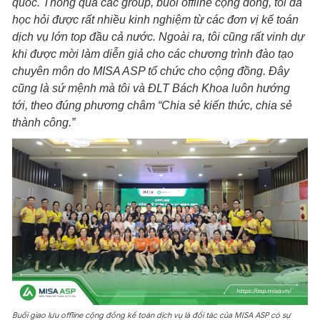
quốc. Thông qua các group, buổi offline cộng đồng, tôi đã
học hỏi được rất nhiều kinh nghiệm từ các đơn vị kế toán
dịch vụ lớn top đầu cả nước. Ngoài ra, tôi cũng rất vinh dự
khi được mời làm diễn giả cho các chương trình đào tạo
chuyên môn do MISA ASP tổ chức cho cộng đồng. Đây
cũng là sứ mệnh mà tôi và ĐLT Bách Khoa luôn hướng
tới, theo đúng phương châm “Chia sẻ kiến thức, chia sẻ
thành công.”
Buổi giao lưu offline cộng đồng kế toán dịch vụ là đối tác của MISA ASP có sự