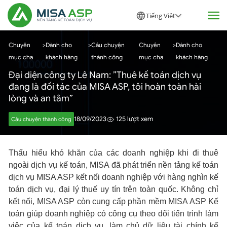
Tiếng Việt
Chuyên
>
Dành cho
>
Câu chuyện
Chuyên
>
Dành cho
mục cha
khách hàng
thành công
mục cha
khách hàng
Đại diện công ty Lê Nam: ”Thuê kế toán dịch vụ
đang là đối tác của MISA ASP, tôi hoàn toàn hài
lòng và an tâm”
18/09/2023
125 lượt xem
Câu chuyện thành công
Thấu hiểu khó khăn của các doanh nghiệp khi đi thuê
ngoài dịch vụ kế toán, MISA đã phát triển nền tảng kế toán
dịch vụ MISA ASP kết nối doanh nghiệp với hàng nghìn kế
toán dịch vụ, đại lý thuế uy tín trên toàn quốc. Không chỉ
kết nối, MISA ASP còn cung cấp phần mềm MISA ASP Kế
toán giúp doanh nghiệp có công cụ theo dõi tiến trình làm
việc của kế toán dịch vụ, làm chủ dữ liệu tài chính kế