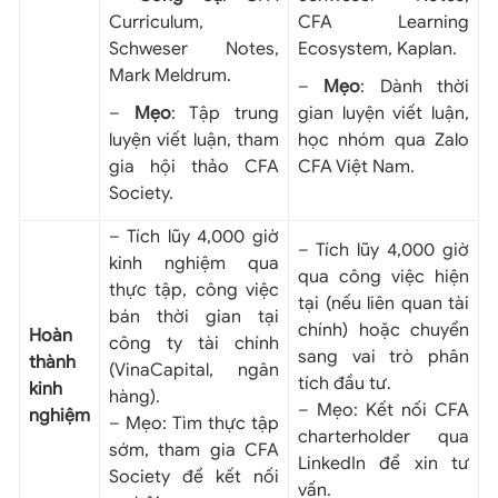
Curriculum,
CFA Learning
Schweser Notes,
Ecosystem, Kaplan.
Mark Meldrum.
–
Mẹo
: Dành thời
–
Mẹo
: Tập trung
gian luyện viết luận,
luyện viết luận, tham
học nhóm qua Zalo
gia hội thảo CFA
CFA Việt Nam.
Society.
– Tích lũy 4,000 giờ
– Tích lũy 4,000 giờ
kinh nghiệm qua
qua công việc hiện
thực tập, công việc
tại (nếu liên quan tài
bán thời gian tại
chính) hoặc chuyển
Hoàn
công ty tài chính
sang vai trò phân
thành
(VinaCapital, ngân
tích đầu tư.
kinh
hàng).
– Mẹo: Kết nối CFA
nghiệm
– Mẹo: Tìm thực tập
charterholder qua
sớm, tham gia CFA
LinkedIn để xin tư
Society để kết nối
vấn.