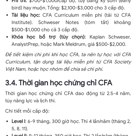
Phí thi:
$700-$1,000/cấp độ, tùy đăng ký sớm (early
bird) hay muộn. Tổng: $2,100-$3,000 cho 3 cấp độ.
Tài liệu học:
CFA Curriculum miễn phí (tải từ CFA
Institute). Schweser Notes (tóm tắt) khoảng
$500-$1,000 cho cả 3 cấp độ.
Khóa học bổ trợ (tùy chọn):
Kaplan Schweser,
AnalystPrep, hoặc Mark Meldrum, giá $500-$2,000.
Để tiết kiệm chi phí khi học CFA, ta nên tự học với CFA
Curriculum, tận dụng tài liệu miễn phí từ CFA Society
Việt Nam, hoặc học nhóm để chia sẻ chi phí.
3.4. Thời gian học chứng chỉ CFA
Thời gian học chứng chỉ CFA dao động từ 2.5-4 năm,
tùy năng lực và lịch thi.
Chi tiết mỗi cấp độ:
Level I
: 6-9 tháng, 300 giờ học. Thi 4 lần/năm (tháng 2,
5, 8, 11).