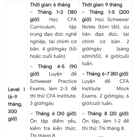
Thời gian: 6 tháng
Thời gian: 9 tháng
–
Tháng 1-3 (180
–
Tháng 1-5 (200
giờ)
: Học CFA
giờ)
: Học Schweser
Curriculum, tập
Notes (tóm tắt), ưu
trung đạo đức nghề
tiên đạo đức, tài
nghiệp, tài chính cơ
chính cơ bản. 2
bản. 4 giờ/ngày (tối
giờ/ngày (sáng
hoặc cuối tuần).
sớm/tối), 4 giờ/cuối
tuần.
–
Tháng 4-5 (90
giờ)
: Luyện đề
–
Tháng 6-7 (80 giờ)
:
Schweser Practice
Luyện đề CFA
Exams, làm 2-3 đề
Institute Mock
Level I
thi thử CFA Institute.
Exams. 2 giờ/ngày, 6
(6-9
3 giờ/ngày.
giờ/cuối tuần.
tháng,
300
–
Tháng 6 (30 giờ):
–
Tháng 8 (20 giờ):
giờ)
Ôn tập điểm yếu,
Ôn tập, làm 1-2 đề
kiểm tra kiến thức.
thi thử. Thi tháng 8.
Thi tháng 8.