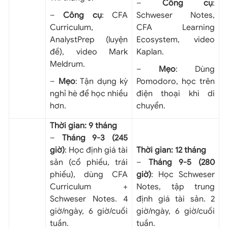
–
Công cụ
:
–
Công cụ
: CFA
Schweser Notes,
Curriculum,
CFA Learning
AnalystPrep (luyện
Ecosystem, video
đề), video Mark
Kaplan.
Meldrum.
–
Mẹo
: Dùng
–
Mẹo
: Tận dụng kỳ
Pomodoro, học trên
nghỉ hè để học nhiều
điện thoại khi di
hơn.
chuyển.
Thời gian: 9 tháng
–
Tháng 9-3 (245
giờ)
: Học định giá tài
Thời gian: 12 tháng
sản (cổ phiếu, trái
–
Tháng 9-5 (280
phiếu), dùng CFA
giờ)
: Học Schweser
Curriculum +
Notes, tập trung
Schweser Notes. 4
định giá tài sản. 2
giờ/ngày, 6 giờ/cuối
giờ/ngày, 6 giờ/cuối
tuần.
tuần.