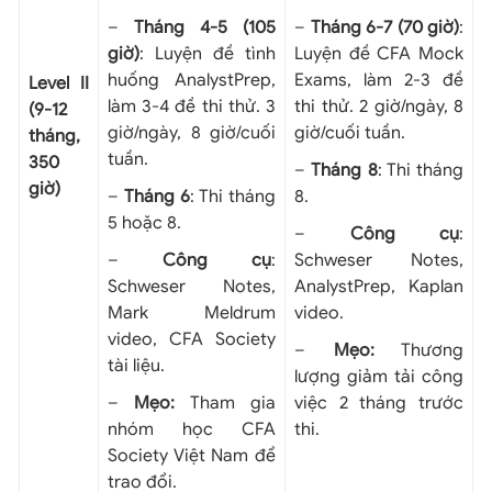
–
Tháng 4-5 (105
–
Tháng 6-7 (70 giờ)
:
giờ)
: Luyện đề tình
Luyện đề CFA Mock
huống AnalystPrep,
Exams, làm 2-3 đề
Level II
làm 3-4 đề thi thử. 3
thi thử. 2 giờ/ngày, 8
(9-12
giờ/ngày, 8 giờ/cuối
giờ/cuối tuần.
tháng,
tuần.
350
–
Tháng 8
: Thi tháng
giờ)
–
Tháng 6
: Thi tháng
8.
5 hoặc 8.
–
Công cụ
:
–
Công cụ
:
Schweser Notes,
Schweser Notes,
AnalystPrep, Kaplan
Mark Meldrum
video.
video, CFA Society
–
Mẹo:
Thương
tài liệu.
lượng giảm tải công
–
Mẹo:
Tham gia
việc 2 tháng trước
nhóm học CFA
thi.
Society Việt Nam để
trao đổi.