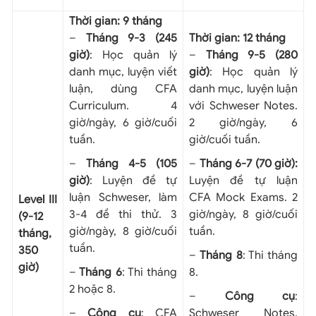
Thời gian: 9 tháng
–
Tháng 9-3 (245
Thời gian: 12 tháng
giờ)
: Học quản lý
–
Tháng 9-5 (280
danh mục, luyện viết
giờ)
: Học quản lý
luận, dùng CFA
danh mục, luyện luận
Curriculum. 4
với Schweser Notes.
giờ/ngày, 6 giờ/cuối
2 giờ/ngày, 6
tuần.
giờ/cuối tuần.
–
Tháng 4-5 (105
–
Tháng 6-7 (70 giờ):
giờ)
: Luyện đề tự
Luyện đề tự luận
luận Schweser, làm
CFA Mock Exams. 2
Level III
3-4 đề thi thử. 3
giờ/ngày, 8 giờ/cuối
(9-12
giờ/ngày, 8 giờ/cuối
tuần.
tháng,
tuần.
350
–
Tháng 8
: Thi tháng
giờ)
–
Tháng 6
: Thi tháng
8.
2 hoặc 8.
–
Công cụ
:
–
Công cụ
: CFA
Schweser Notes,