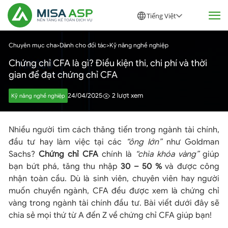
Tiếng Việt
Chuyên mục cha
>
Dành cho đối tác
>
Kỹ năng nghề nghiệp
Chứng chỉ CFA là gì? Điều kiện thi, chi phí và thời
gian để đạt chứng chỉ CFA
24/04/2025
2 lượt xem
Kỹ năng nghề nghiệp
Nhiều người tìm cách thăng tiến trong ngành tài chính,
đầu tư hay làm việc tại các
“ông lớn”
như Goldman
Sachs?
Chứng chỉ CFA
chính là
“chìa khóa vàng”
giúp
bạn bứt phá, tăng thu nhập
30 – 50 %
và được công
nhận toàn cầu. Dù là sinh viên, chuyên viên hay người
muốn chuyển ngành, CFA đều được xem là chứng chỉ
vàng trong ngành tài chính đầu tư. Bài viết dưới đây sẽ
chia sẻ mọi thứ từ A đến Z về chứng chỉ CFA giúp bạn!