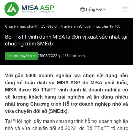
Tiếng Việt
Chuyên mục cha
>
Tin tức
>
Báo chí, truyền hình
Chuyên mục cha
>
Tin tức
Bộ TT&TT vinh danh MISA là đơn vị xuất sắc nhất tại
chương trình SMEdx
25/03/2022
165 lượt xem
Báo chí, truyền hình
Với
gần 5000
doanh nghiệp lựa chọn sử dụng nền
tảng kế toán dịch vụ MISA ASP do MISA phát triển,
MISA được Bộ TT&TT vinh danh là doanh nghiệp có
số lượng khách hàng trải nghiệm và tin dùng nhiều
nhất trong Chương trình Hỗ trợ doanh nghiệp nhỏ và
vừa chuyển đổi số (SMEdx).
Tại “Hội nghị đẩy mạnh chương trình hỗ trợ doanh nghiệp
nhỏ và vừa chuyển đổi số 2022” do Bộ TT&TT tổ chức