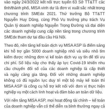
vào ngày 24/3/2022 kết nối trực tuyến 63 Sở TT&TT các
tỉnh/thành phố, MISA vinh dự là đơn vị xuất sắc nhất trong
chương trình SMEdx 2021. Thứ trưởng Bộ TT&TT
Nguyễn Huy Dũng, cùng Phó Vụ trưởng phụ trách Vụ
Quản lý doanh nghiệp Nguyễn Trọng Đường và đại diện
các doanh nghiệp cung cấp nền tảng trong chương trình
SMEdx tham dự tại đầu cầu Hà Nội.
Theo đó, nền tảng kế toán dịch vụ MISA ASP là điểm sáng
khi hỗ trợ gần 5000 doanh nghiệp nhỏ và siêu nhỏ tìm
kiếm được những đơn vị kế toán dịch vụ uy tín để tối ưu
chi phí. Số liệu này cho thấy áp lực Covid-19 khiến nhu
cầu chuyển đổi số của các doanh nghiệp là cấp thiết
và ngày càng gia tăng. Đối với những doanh nghiệp
không có đủ nguồn lực duy trì một bộ máy kế toán thì
MISA ASP là công cụ hỗ trợ kết nối với đơn vị thực hiện
nghiệp vụ một cách linh hoạt và đảm bảo an toàn dữ liệu.
Với nền tảng MISA ASP, mọi hoạt động tài chính – kế toán
của doanh nghiệp vẫn có thể diễn ra bình thường ngay cả