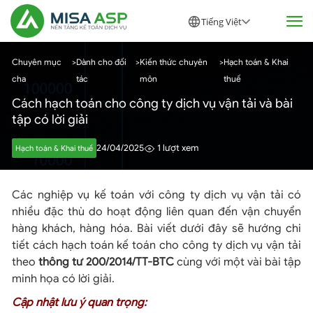
Tiếng Việt
Chuyên mục
>
Dành cho đối
>
Kiến thức chuyên
>
Hạch toán & Khai
cha
tác
môn
thuế
Cách hạch toán cho công ty dịch vụ vận tải và bài
tập có lời giải
24/04/2025
1 lượt xem
Hạch toán & Khai thuế
Các nghiệp vụ kế toán với công ty dịch vụ vận tải có
nhiều đặc thù do hoạt động liên quan đến vận chuyển
hàng khách, hàng hóa. Bài viết dưới đây sẽ hướng chi
tiết cách hạch toán kế toán cho công ty dịch vụ vận tải
theo
thông tư 200/2014/TT-BTC
cùng với một vài bài tập
minh họa có lời giải.
Cập nhật lưu ý quan trọng:
Bài viết này được biên soạn