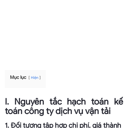
trong giai đoạn Thông tư 200/2014/TT-BTC đang được
áp dụng và phù hợp với các quy định tại thời điểm đó.
Tuy nhiên, kể từ ngày 01/01/2026, Thông tư 99/2025/TT-
BTC đã chính thức có hiệu lực và thay thế Thông tư
200/2014/TT-BTC.
Do vậy, một số nội dung trong bài viết
có thể không còn phù hợp với quy định hiện hành.
Anh/chị vui lòng đối chiếu theo Thông tư 99/2025/TT-
BTC khi vận dụng vào thực tế để đảm bảo áp dụng đúng
quy định.
Mục lục
Hiện
I. Nguyên tắc hạch toán kế
toán công ty dịch vụ vận tải
1. Đối tượng tập hợp chi phí, giá thành