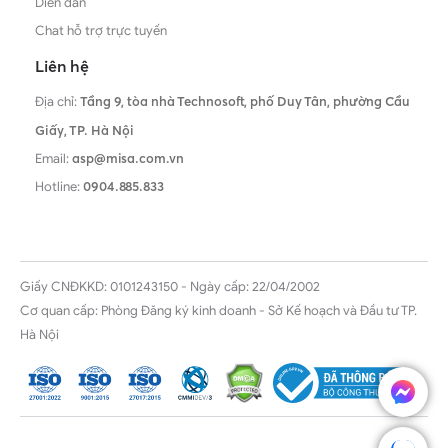
Diễn đàn
Chat hỗ trợ trực tuyến
Liên hệ
Địa chỉ:
Tầng 9, tòa nhà Technosoft, phố Duy Tân, phường Cầu
Giấy,
TP. Hà Nội
Email:
asp@misa.com.vn
Hotline:
0904.885.833
Giấy CNĐKKD: 0101243150 - Ngày cấp: 22/04/2002
Cơ quan cấp: Phòng Đăng ký kinh doanh - Sở Kế hoạch và Đầu tư TP.
Hà Nội