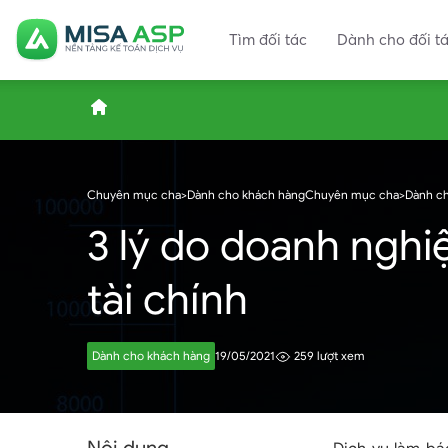
Tìm đối tác
Dành cho đối t
ASP.MISA.VN
Chuyên mục cha
>
Dành cho khách hàng
Chuyên mục cha
>
Dành c
3 lý do doanh nghi
–
tài chính
Nền
Dành cho khách hàng
19/05/2021
259 lượt xem