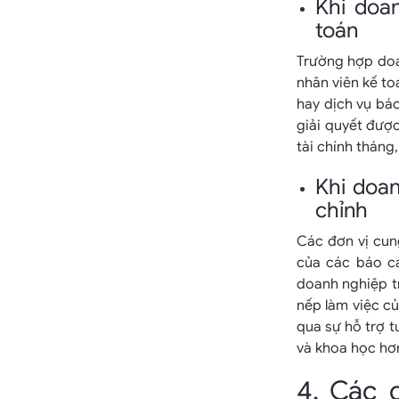
Khi doa
toán
Trường hợp doa
nhân viên kế to
hay dịch vụ báo
giải quyết đượ
tài chính tháng
Khi doan
chỉnh
Các đơn vị cung
của các báo cá
doanh nghiệp tr
nếp làm việc c
qua sự hỗ trợ t
và khoa học hơ
4. Các 