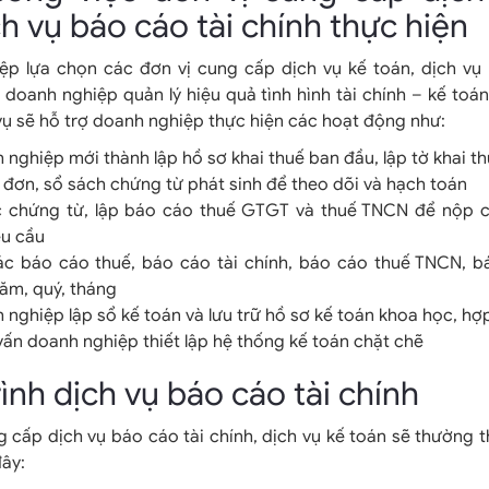
ch vụ báo cáo tài chính thực hiện
ệp lựa chọn các đơn vị cung cấp dịch vụ kế toán, dịch vụ 
 doanh nghiệp quản lý hiệu quả tình hình tài chính – kế toán
vụ sẽ hỗ trợ doanh nghiệp thực hiện các hoạt động như:
 nghiệp mới thành lập hồ sơ khai thuế ban đầu, lập tờ khai t
đơn, sổ sách chứng từ phát sinh để theo dõi và hạch toán
c chứng từ, lập báo cáo thuế GTGT và thuế TNCN để nộp 
êu cầu
ác báo cáo thuế, báo cáo tài chính, báo cáo thuế TNCN, b
ăm, quý, tháng
 nghiệp lập sổ kế toán và lưu trữ hồ sơ kế toán khoa học, hợp
 vấn doanh nghiệp thiết lập hệ thống kế toán chặt chẽ
rình dịch vụ báo cáo tài chính
 cấp dịch vụ báo cáo tài chính, dịch vụ kế toán sẽ thường t
đây: