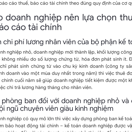
báo cáo thuế, báo cáo tài chính theo đúng quy định của cơ q
do doanh nghiệp nên lựa chọn th
áo cáo tài chính
m chi phí lương nhân viên của bộ phận kế 
nh nghiệp nhỏ, doanh nghiệp mới thành lập, khối lượng công
 không nhiều do số lượng chứng từ, hóa đơn phát sinh ít. Đ
 chỉ phát sinh chứng từ vào chu kỳ kinh doanh (công ty sả
inh doanh vào một mùa duy nhất trong năm) thì việc thuê đơ
i chính cuối năm sẽ giúp doanh nghiệp tiết kiệm được một k
việc chi trả lương hàng tháng cho nhân viên.
 phòng ban đối với doanh nghiệp nhỏ và
đội ngũ chuyên viên giàu kinh nghiệm
nh nghiệp có quy mô lớn thì việc xây dựng phòng ban kế toán
ảm bảo hoạt động tài chính – kế toán doanh nghiệp được vậ