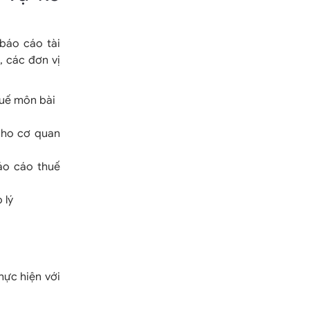
báo cáo tài
, các đơn vị
huế môn bài
cho cơ quan
áo cáo thuế
 lý
hực hiện với