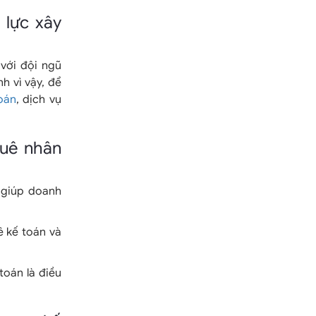
 lực xây
với đội ngũ
h vì vậy, để
oán
, dịch vụ
huê nhân
 giúp doanh
ê kế toán và
toán là điều