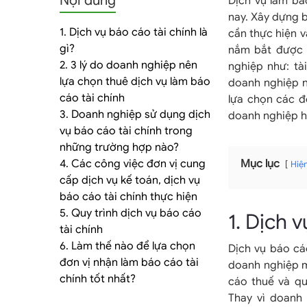
Nội dung
tảng
Dịch vụ làm bá
nay. Xây dựng 
1. Dịch vụ báo cáo tài chính là
cần thực hiện 
gì?
nắm bắt được c
2. 3 lý do doanh nghiệp nên
nghiệp như: tà
kế
lựa chọn thuê dịch vụ làm báo
doanh nghiệp n
cáo tài chính
lựa chọn các đ
3. Doanh nghiệp sử dụng dịch
doanh nghiệp h
vụ báo cáo tài chính trong
toán
những trường hợp nào?
4. Các công việc đơn vị cung
Mục lục
Hiệ
cấp dịch vụ kế toán, dịch vụ
báo cáo tài chính thực hiện
5. Quy trình dịch vụ báo cáo
1. Dịch v
dịch
tài chính
6. Làm thế nào để lựa chọn
Dịch vụ báo cá
đơn vị nhận làm báo cáo tài
doanh nghiệp mớ
chính tốt nhất?
cáo thuế và qu
vụ
Thay vì doanh 