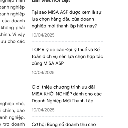
Bài viết nổi bật
 nghiệp hiện
doanh nghiệp
Tại sao MISA ASP được xem là sự
doanh nghiệp
lựa chọn hàng đầu của doanh
n của doanh
nghiệp mới thành lập hiện nay?
, không phải
hính. Vì vậy
10/04/2025
i ưu cho các
TOP 6 lý do các Đại lý thuế và Kế
toán dịch vụ nên lựa chọn hợp tác
cùng MISA ASP
10/04/2025
Giới thiệu chương trình ưu đãi
MISA KHỞI NGHIỆP dành cho các
Doanh Nghiệp Mới Thành Lập
 nghiệp nhỏ,
10/04/2025
i chính, báo
anh nghiệp.
ỗ trợ doanh
Cơ hội Bùng nổ doanh thu cho