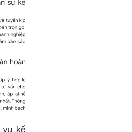
ân sự kế
a tuyển kịp
oán trọn gói
doanh nghiệp
 làm báo cáo
oán hoàn
p lý, hợp lệ
 tư vấn cho
, lập lại nề
nhất. Thông
ẽ, minh bạch
 vụ kế