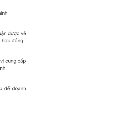
hính
huận được về
ết hợp đồng
 vị cung cấp
ính
ệp để doanh