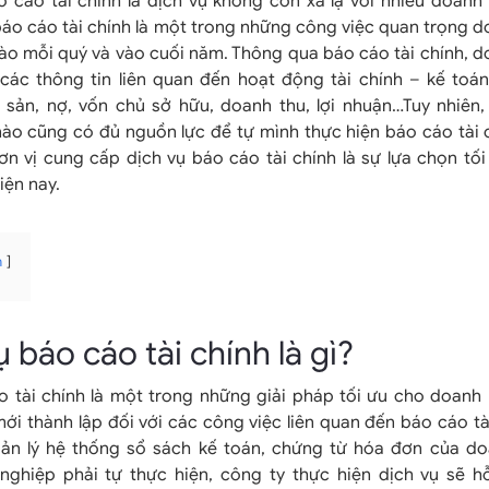
o cáo tài chính là dịch vụ không còn xa lạ với nhiều doanh
báo cáo tài chính là một trong những công việc quan trọng 
vào mỗi quý và vào cuối năm. Thông qua báo cáo tài chính, 
ác thông tin liên quan đến hoạt động tài chính – kế toá
i sản, nợ, vốn chủ sở hữu, doanh thu, lợi nhuận…Tuy nhiên
ào cũng có đủ nguồn lực để tự mình thực hiện báo cáo tài c
ơn vị cung cấp dịch vụ báo cáo tài chính là sự lựa chọn tố
iện nay.
n
ụ báo cáo tài chính là gì?
o tài chính là một trong những giải pháp tối ưu cho doanh
i thành lập đối với các công việc liên quan đến báo cáo tà
ản lý hệ thống sổ sách kế toán, chứng từ hóa đơn của do
nghiệp phải tự thực hiện, công ty thực hiện dịch vụ sẽ h