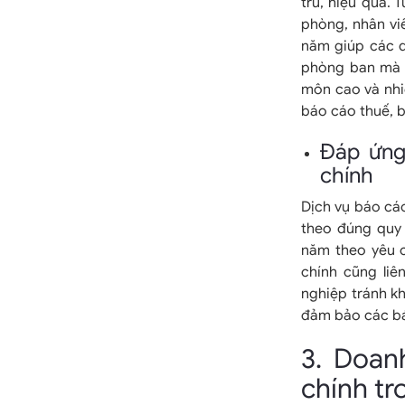
tru, hiệu quả. 
phòng, nhân viê
năm giúp các d
phòng ban mà v
môn cao và nhi
báo cáo thuế, b
Đáp ứng
chính
Dịch vụ báo cáo
theo đúng quy 
năm theo yêu c
chính cũng liê
nghiệp tránh kh
đảm bảo các bá
3. Doan
chính t