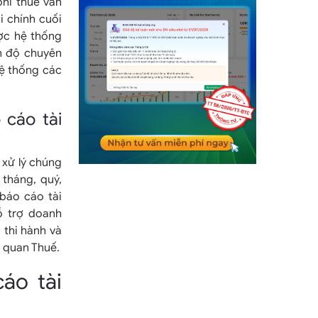
phí thuê văn
i chính cuối
ợc hệ thống
h độ chuyên
hệ thống các
 cáo tài
 xử lý chúng
tháng, quý,
báo cáo tài
ỗ trợ doanh
 thi hành và
 quan Thuế.
áo tài