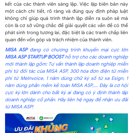
kết của các thành viên sáng lập. Việc lập biên bản này
một cách chi tiết, rõ ràng và đúng quy định pháp luật
không chỉ giúp quá trình thành lập diễn ra suôn sẻ mà
còn là cơ sở vững chắc để giải quyết các vấn đề có thể
phát sinh trong tương lai, đặc biệt là các tranh chấp liên
quan đến vốn góp và trách nhiệm của thành viên.
MISA ASP
đang có chương trình khuyến mại cực lớn
MISA ASP STARTUP BOOST
hỗ trợ cho các doanh nghiệp
mới thành lập gồm: Tư vấn thành lập doanh nghiệp miễn
phí từ đối tác của MISA ASP, 300 hóa đơn điện tử miễn
phí từ MeInvoice, 1 năm dùng chữ ký số từ xa Esign, 1
năm dùng phần mềm kế toán MISA ASP,…. Đây là cơ hội
cực kỳ lớn dành cho bất kỳ ai đang có ý định thành lập
doanh nghiệp cổ phần. Hãy liên hệ ngay để nhận ưu đãi
từ MISA ASP!